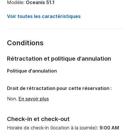
Modèle:
Oceanis 51.1
Année:
2024
Voir toutes les caractéristiques
Capacité à bord:
12 personnes
Nombre de cabines:
5
Conditions
Nombre de couchages:
11
Nombre de salles de bains:
3
Rétractation et politique d'annulation
Longueur:
15.94m
Politique d'annulation
Largeur:
15.94m
Tirant d'eau:
2.4m
Droit de rétractation pour cette réservation :
Puissance moteur:
110cv
Non.
En savoir plus
Check-in et check-out
Horaire de check-in (location à la journée):
9:00 AM