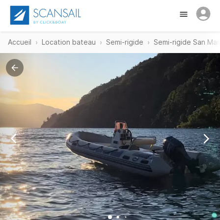
Accueil
Location bateau
Semi-rigide
Semi-rigide San Mar