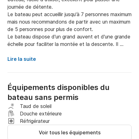
journée de détente.

Le bateau peut accueillir jusqu'à 7 personnes maximum 
mais nous recommandons de partir avec un maximum 
de 5 personnes pour plus de confort.

Le bateau dispose d'un grand auvent et d'une grande 
échelle pour faciliter la montée et la descente. Il 
dispose également d'une douche d'eau douce. 
Moteur mercure 40/70, très faible consommation.

Lire la suite
Possibilité d'avoir un igloo plein de glace uniquement 
sur demande !
Équipements disponibles du
bateau sans permis
Taud de soleil
Douche extérieure
Réfrigérateur
Voir tous les équipements