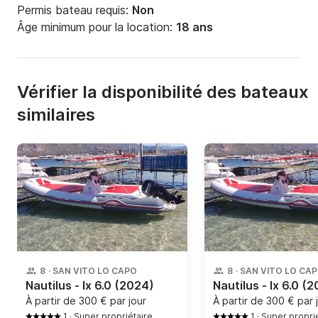
Permis bateau requis:
Non
Âge minimum pour la location:
18 ans
Vérifier la disponibilité des bateaux
similaires
8
·
SAN VITO LO CAPO
8
·
SAN VITO LO CA
Nautilus - lx 6.0
(2024)
Nautilus - lx 6.0
(2
À partir de
300 € par jour
À partir de
300 € par 
1
·
Super propriétaire
1
·
Super propri