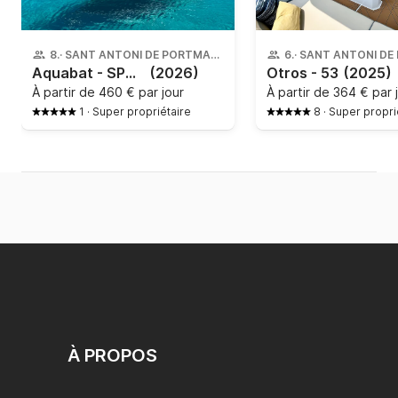
8
·
SANT ANTONI DE PORTMANY
6
·
Aquabat - SPORT INFINITY 21
(2026)
Otros - 53
(2025)
À partir de
460 € par jour
À partir de
364 € par 
1
·
Super propriétaire
8
·
Super propri
À PROPOS