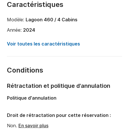
Caractéristiques
Modèle:
Lagoon 460 / 4 Cabins
Année:
2024
Capacité à bord:
12 personnes
Voir toutes les caractéristiques
Nombre de cabines:
4
Nombre de couchages:
12
Conditions
Nombre de salles de bains:
4
Longueur:
13m
Rétractation et politique d'annulation
Largeur:
7m
Politique d'annulation
Tirant d'eau:
1.3m
Puissance moteur:
114cv
Droit de rétractation pour cette réservation :
Non.
En savoir plus