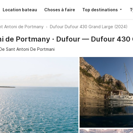
Location bateau
Choses à faire
Top destinations
T
ant Antoni de Portmany
Dufour Dufour 430 Grand Large (2024)
ni de Portmany · Dufour — Dufour 430
De Sant Antoni De Portmani