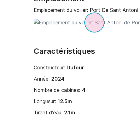
Nous sommes une petite équipe de personnes qu
Emplacement du voilier:
Port De Sant Antoni
gens formidables et bien sûr les voyages. No
nous pensons être vraiment la meilleure du se
Caractéristiques
Constructeur:
Dufour
Année:
2024
Nombre de cabines:
4
Longueur:
12.5m
Tirant d'eau:
2.1m