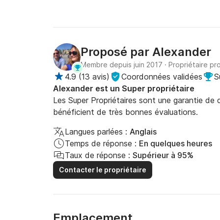
EMPLACEMENT INCROYABLE

Ibiza, l'un des meilleurs terrains de croisière
cristallines et de nombreuses baies cachées.

Proposé par
Alexander
LE SKIPPER

Membre depuis juin 2017
·
Propriétaire pr
4.9
(
13 avis
)
Coordonnées validées
S
Le skipper naviguera et dirigera votre équipa
Alexander est un Super propriétaire
vers tous les joyaux cachés le long de la route.
Les Super Propriétaires sont une garantie de qu
ensuite, de vous assurer la meilleure expérience
bénéficient de très bonnes évaluations.
Langues parlées :
Anglais
v Licence professionnelle RYA Skipper (ou équi
Temps de réponse :
En quelques heures
v Vous montrera littéralement les ficelles du 
Taux de réponse :
Supérieur à 95%
Contacter le propriétaire
UN PEU À PROPOS DE NOUS

Emplacement