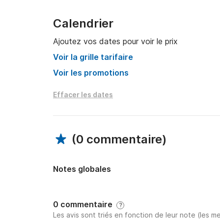
bain, cuisine entièrement équipée, batteries de
électroniques, propulseur d'étrave et équipeme
Calendrier
Vous avez tout pour un voyage sûr et merveille
Ajoutez vos dates pour voir le prix
Voir la grille tarifaire
Tout inclus

Voir les promotions
v Votre propre yacht

v Skipper professionnel

Effacer les dates
v Open Bar : Cava, vin, bière, boissons gazeus
v Collations légères

v Charte de 8 heures, déjeuner inclus

(
0 commentaire
)
v Profitez d'une baignade, si le temps le perme
v Carburant

v Assurance

Notes globales
v Équipement de plongée en apnée

v Beaucoup de soleil et de plaisir

0 commentaire
?
Les avis sont triés en fonction de leur note (les me