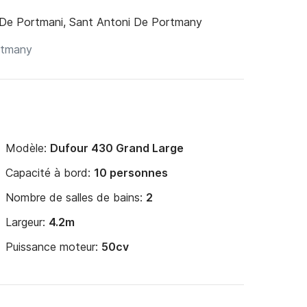
i apprécient l'humour, la bonne nourriture, les 
 De Portmani, Sant Antoni De Portmany
us sommes passionnés par une expérience que 
cteur ; Navigation aux Baléares.
Modèle:
Dufour 430 Grand Large
Capacité à bord:
10 personnes
Nombre de salles de bains:
2
Largeur:
4.2m
Puissance moteur:
50cv