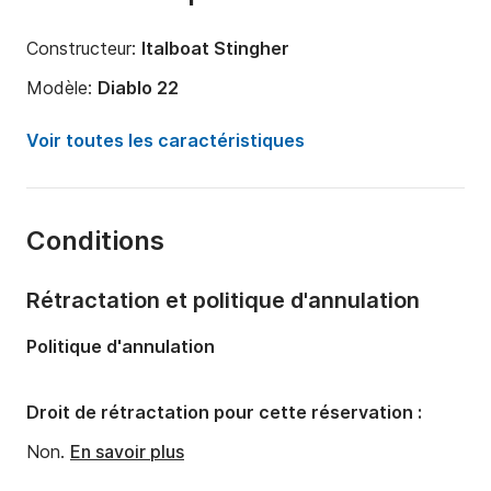
Constructeur:
Italboat Stingher
Modèle:
Diablo 22
Puissance moteur:
200cv
Voir toutes les caractéristiques
Longueur:
7m
Année:
2018
Conditions
Capacité à bord:
10 personnes
Rétractation et politique d'annulation
Politique d'annulation
Droit de rétractation pour cette réservation :
Non.
En savoir plus