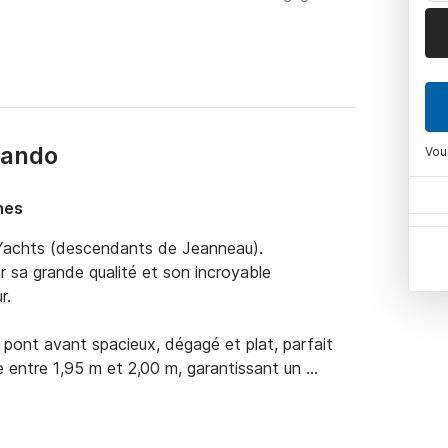
nando
Vou
nes
 Yachts (descendants de Jeanneau).

ar sa grande qualité et son incroyable 
.

un pont avant spacieux, dégagé et plat, parfait 
 entre 1,95 m et 2,00 m, garantissant un 
r 8 à 10 personnes et d’une cuisine entièrement 