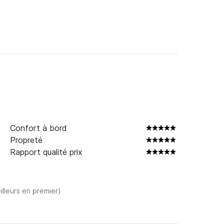
tonnes et une quille en T.

Confort à bord
Propreté
Rapport qualité prix
illeurs en premier)