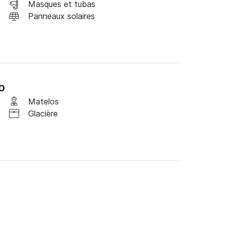
Masques et tubas
Panneaux solaires
élécommande et d’une ancre de secours.

urité requis, y compris un radeau de survie 
o
Matelos
s.

Glacière
bre.

t une automatique)
