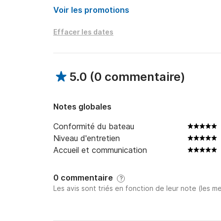
12 passagers

Voir les promotions
5 batteries de service

2 batteries moteur

Effacer les dates
2 batteries pour propulseur d’étrave

1 batterie de secours

Panneaux solaires

5.0
(
0 commentaire
)
Voilier très stable, avec un déplacement de 20 
Pour le loisir :

Notes globales
Haut-parleur Bluetooth

Téléviseur

Conformité du bateau
Paddle boards (SUP)

Niveau d'entretien
Équipements de snorkeling
Accueil et communication
0 commentaire
?
Les avis sont triés en fonction de leur note (les me