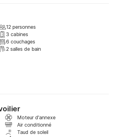
l est raccordé au quai (230 V).

12 personnes
3 cabines
6 couchages
2 salles de bain
n suite avec la Scansailine avant spacieuse

ellente zone d’ombre. La table rabattable en 
oilier
 à l’extérieur.

Moteur d'annexe
nœuvres renvoyées au cockpit.

Air conditionné
Taud de soleil