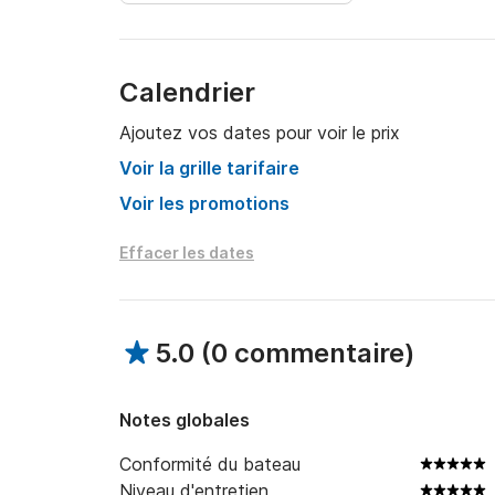
contact avec moi via la messagerie privée de la
vous renseigner/orienter dans votre choix, 

Calendrier
A très vite, 

Dominique
Ajoutez vos dates pour voir le prix
Voir la grille tarifaire
Voir les promotions
Effacer les dates
5.0
(
0 commentaire
)
Notes globales
Conformité du bateau
Niveau d'entretien