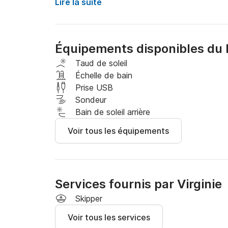
Les horaires de locations :

Lire la suite
Matin 9h-13h

Après-midi 13h30-18h

Journée 9h-18h

Équipements disponibles du 
Soirée 18h30-20h30

Taud de soleil
Pas d'animaux acceptés à bord.

Échelle de bain
Prise USB
Si vous le souhaitez, nous pouvons vous conseil
Sondeur
vous êtes bien entendu libre de définir ce der
Bain de soleil arrière
Voir tous les équipements
A son bord, profitez de tout le confort que pe
Le bateau peut accueillir jusqu’à 10 personnes

Services fournis par Virginie
La caution fera par CB directement sur place le
Skipper
Voir tous les services
Pour plus de détails, des renseignements comp