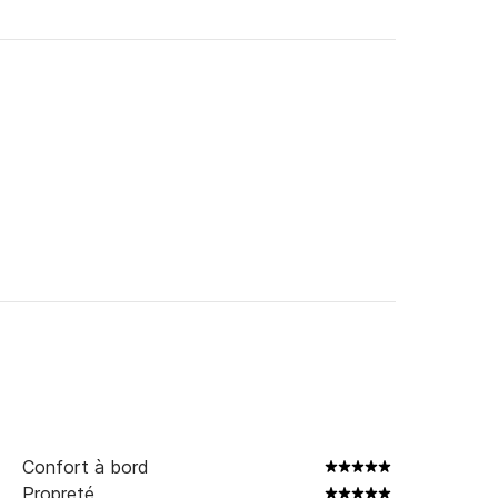
 plateforme Scansail, je me ferai un plaisir de 
Confort à bord
Propreté