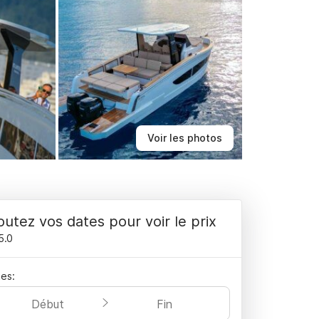
Voir les photos
outez vos dates pour voir le prix
5.0
es:
Début
Fin