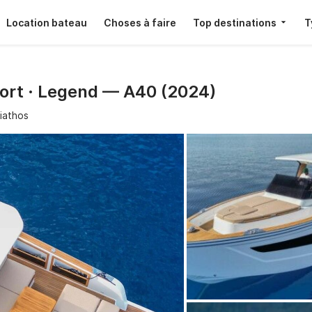
Location bateau
Choses à faire
Top destinations
T
Port · Legend — A40 (2024)
iathos