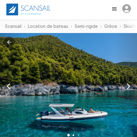
Scansail
Location de bateau
Semi-rigide
Grèce
Skiath