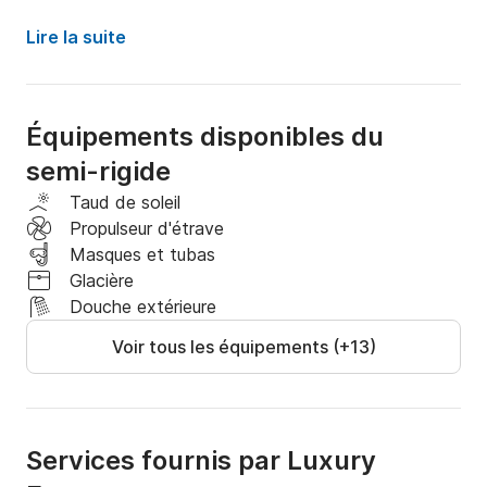
Départ de Skiathos à 10h00

Lire la suite
Baignade sur des plages isolées accessibles 
uniquement par bateau

Équipements disponibles du
semi-rigide
Explorez la beauté naturelle et l'atmosphère paisible 
de Skiathos, Skopelos ou Alonissos

Taud de soleil
Propulseur d'étrave
Déjeuner dans une taverne traditionnelle en bord de 
Masques et tubas
mer

Glacière
Douche extérieure
Baignade, snorkeling et détente à bord

Voir tous les équipements (+13)
Retour à Skiathos vers 17h00

Réservation pour le déjeuner, boissons à bord, 
équipement de snorkeling inclus

Services fournis par Luxury