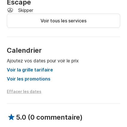
Escape
Idéal pour les couples, les familles et les groupes 
Skipper
souhaitant s'évader de la foule et profiter d'une 
journée personnalisée et sans souci en mer.
Voir tous les services
Calendrier
Ajoutez vos dates pour voir le prix
Voir la grille tarifaire
Voir les promotions
Effacer les dates
5.0
(
0 commentaire
)