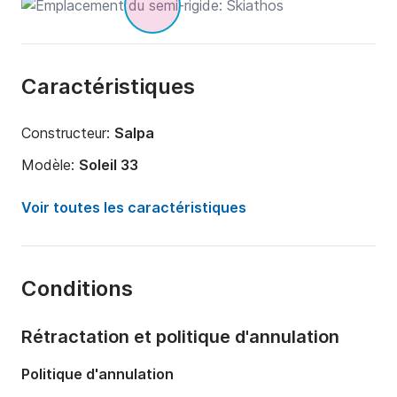
Caractéristiques
Constructeur:
Salpa
Modèle:
Soleil 33
Puissance moteur:
500cv
Voir toutes les caractéristiques
Longueur:
11m
Année:
2022
Conditions
Capacité à bord:
11 personnes
Rétractation et politique d'annulation
Politique d'annulation