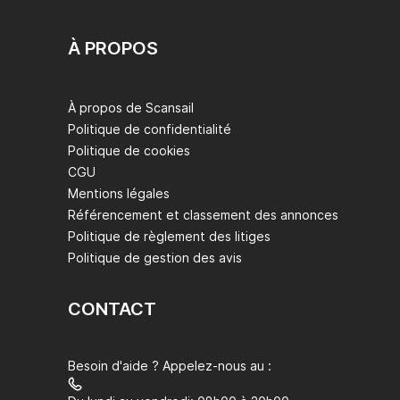
Excursion privée et exclusive, loin de la foule

Itinéraire flexible et personnalisable

À PROPOS
Paysages spectaculaires, grottes marines et eaux 
cristallines

Parfait pour les couples, les familles ou les petits 
À propos de Scansail
groupes d'amis

Politique de confidentialité
Politique de cookies
> 💬 Remarques importantes

CGU
Mentions légales
La visite de la Grotte Bleue est soumise aux 
Référencement et classement des annonces
conditions météorologiques, maritimes et aux files 
Politique de règlement des litiges
d'attente (non garanties).

Politique de gestion des avis
Sur demande, nous pouvons organiser un déjeuner à 
bord ou dans des restaurants typiques de l'île.

CONTACT
📍 Point de rendez-vous :

Besoin d'aide ? Appelez-nous au :
Marina di Sorrento – Prise en charge et retour 
possibles depuis votre hébergement (sur demande)
