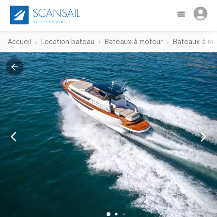
Accueil
Location bateau
Bateaux à moteur
Bateaux à mo