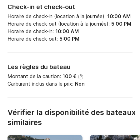
postale et moments de pure détente.

Check-in et check-out
Horaire de check-in (location à la journée):
10:00 AM
✅ Ce qui est inclus dans l'excursion :

Horaire de check-out (location à la journée):
5:00 PM
Horaire de check-in:
10:00 AM
* Départ à 10 h du port de Sorrente

Horaire de check-out:
5:00 PM
* Navigation panoramique le long de la côte 
sorrentine

* ​​Tour complet de l'île de Capri en bateau

* Arrêts baignade et snorkeling dans des sites à 
Les règles du bateau
couper le souffle (Grotte Verte, Cala del Rio, Marina 
Montant de la caution:
100 €
?
Piccola)

Carburant inclus dans le prix:
Non
* Passage près de la célèbre Grotte Bleue (visite 
possible, billet non inclus)

* Arrêt au pied des majestueuses Faraglioni

Temps libre à Capri (1 h 30 à 2 h) pour explorer l'île, 
Vérifier la disponibilité des bateaux
faire du shopping ou prendre un café sur la Piazzetta

similaires
Retour à Sorrente vers 17 h

🚤 À bord, vous trouverez :
