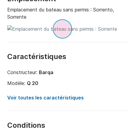
Emplacement du bateau sans permis :
Sorrento,
Sorrente
Caractéristiques
Constructeur:
Barqa
Modèle:
Q 20
Puissance moteur:
0cv
Voir toutes les caractéristiques
Longueur:
6.5m
Année:
2024 (Rénové en 2024)
Conditions
Capacité à bord:
4 personnes