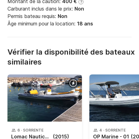
Montant de la caution:
400 €
?
Carburant inclus dans le prix:
Non
Permis bateau requis:
Non
Âge minimum pour la location:
18 ans
Vérifier la disponibilité des bateaux
similaires
6
·
SORRENTE
4
·
SORRENTE
Lomac Nautica - 6
(2015)
OP Marine - 01
(20