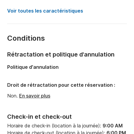
Puissance moteur:
40cv
Voir toutes les caractéristiques
Longueur:
5.7m
Année:
2026
Conditions
Capacité à bord:
6 personnes
Rétractation et politique d'annulation
Politique d'annulation
Droit de rétractation pour cette réservation :
Non.
En savoir plus
Check-in et check-out
Horaire de check-in (location à la journée):
9:00 AM
Horaire de check-out (location à la journée):
6:00 PM