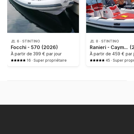
6
·
STINTINO
8
·
STINTINO
Focchi - 570
(2026)
Ranieri - Cayman 19 Sport Red STINTINO
(
À partir de
399 € par jour
À partir de
459 € par 
16
·
Super propriétaire
45
·
Super propr