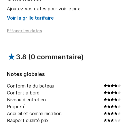
Ajoutez vos dates pour voir le prix
Dépôt de garantie: 600 €

Voir la grille tarifaire
LE PRIX EST À CONFIRMER AVEC LE 
PROPRIÉTAIRE!

Effacer les dates
Envoyez un message pour toute information 
complémentaire sur le bateau ou sur la région, 
3.8
(
0 commentaire
)
j'attendrai ici sur Click&Boat!
Notes globales
Conformité du bateau
Confort à bord
Niveau d'entretien
Propreté
Accueil et communication
Rapport qualité prix