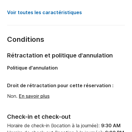
Puissance moteur:
40cv
Voir toutes les caractéristiques
Longueur:
5.7m
Année:
2020 (Rénové en 2020)
Conditions
Capacité à bord:
8 personnes
Rétractation et politique d'annulation
Politique d'annulation
Droit de rétractation pour cette réservation :
Non.
En savoir plus
Check-in et check-out
Horaire de check-in (location à la journée):
9:30 AM