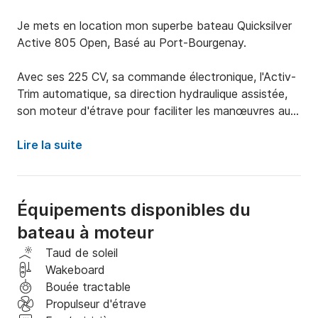
Je mets en location mon superbe bateau Quicksilver 
Active 805 Open, Basé au Port-Bourgenay.

Avec ses 225 CV, sa commande électronique, l'Activ-
Trim automatique, sa direction hydraulique assistée, 
son moteur d'étrave pour faciliter les manœuvres au 
Port, ses appareils électroniques GPS et Sondeur 
SIMRAD, sa VHF Fixe avec antenne pour 
Lire la suite
communiquer en toute sécurité, vous irez facilement 
vous promener dans les environs et explorer les 
plages alentour, partir pêcher en pleine mer, Profiter 
Équipements disponibles du
du bronzage sur le bain de soleil à l'avant du Bateau 
bateau à moteur
en écoutant de la musique à bord sortant des Hauts 
parleurs du Cockpit, En option et tarifée dans les 
Taud de soleil
Extras, vous pouvez réserver sur demande et selon 
Wakeboard
disponibilité, des skis nautiques, un wakeboard et une 
Bouée tractable
bouée tractée une personne pour les sportifs.

Propulseur d'étrave
Une douchette d'eau douce est à bord pour vous 