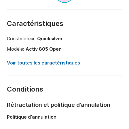
Caractéristiques
Constructeur:
Quicksilver
Modèle:
Activ 805 Open
Puissance moteur:
225cv
Voir toutes les caractéristiques
Longueur:
7.5m
Année:
2026
Conditions
Capacité à bord:
9 personnes
Nombre de cabines:
1
Rétractation et politique d'annulation
Nombre de couchages:
1
Politique d'annulation
Nombre de salles de bains:
1