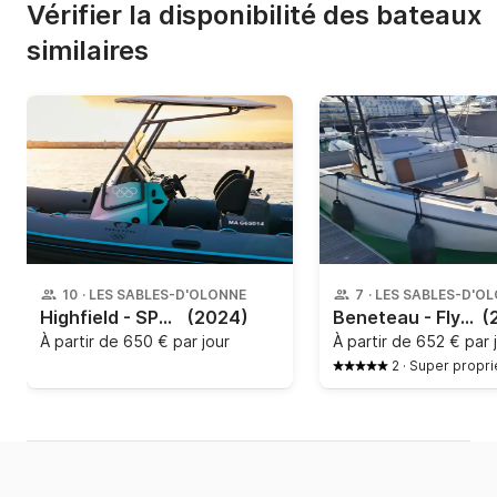
Vérifier la disponibilité des bateaux
similaires
10
·
LES SABLES-D'OLONNE
7
·
LES SABLES-D'O
Highfield - SPORT 760
(2024)
Beneteau - Flyer 7 Spacedeck
(
À partir de
650 € par jour
À partir de
652 € par 
2
·
Super propri