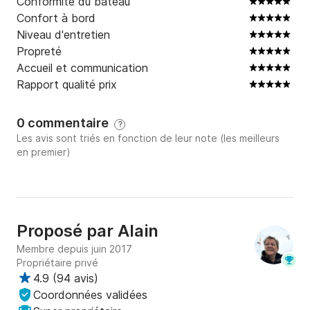
Conformité du bateau
vous donner toutes les informations que vous 
Confort à bord
voudrez sur le bateau et les possibilités de navigation 
Niveau d'entretien
dans les environs.
Propreté
Accueil et communication
Rapport qualité prix
0 commentaire
?
Les avis sont triés en fonction de leur note (les meilleurs
en premier)
Proposé par
Alain
Membre depuis juin 2017
Propriétaire privé
4.9
(
94 avis
)
Coordonnées validées