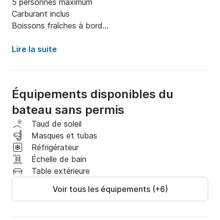
5 personnes maximum

Carburant inclus

Boissons fraîches à bord

Masques de plongée disponibles

Stéréo Bluetooth pour écouter votre musique 
Lire la suite
préférée

Une expérience idéale pour les familles, les couples ou 
Équipements disponibles du
les groupes d'amis
bateau sans permis
Taud de soleil
Masques et tubas
Réfrigérateur
Échelle de bain
Table extérieure
Voir tous les équipements (+6)