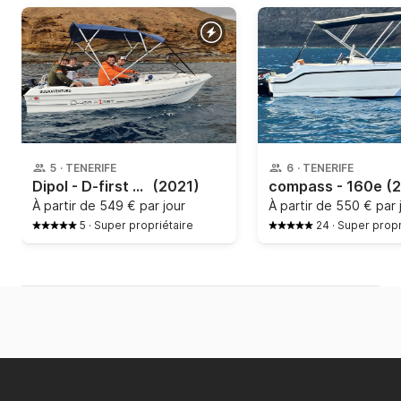
5
·
TENERIFE
6
·
TENERIFE
Dipol - D-first 400
(2021)
compass - 160e
(
À partir de
549 € par jour
À partir de
550 € par 
5
·
Super propriétaire
24
·
Super propr