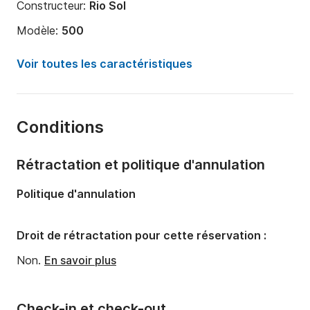
Constructeur:
Rio Sol
Modèle:
500
Puissance moteur:
15cv
Voir toutes les caractéristiques
Longueur:
5m
Année:
2012
Conditions
Capacité à bord:
5 personnes
Nombre de couchages:
1
Rétractation et politique d'annulation
Politique d'annulation
Droit de rétractation pour cette réservation :
Non.
En savoir plus
Check-in et check-out