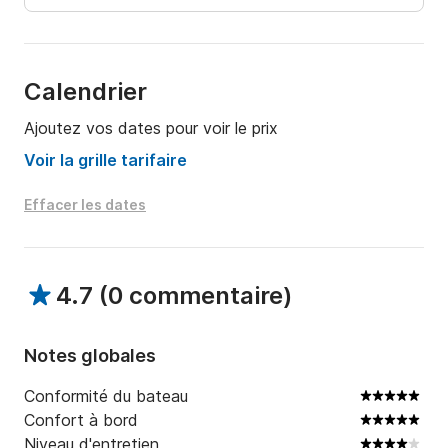
Rejoignez Greece Cruises et découvrez pourquoi la 
plage de l'épave d'Epanomi est un véritable trésor du 
golfe Thermaïque.
Calendrier
Ajoutez vos dates pour voir le prix
Voir la grille tarifaire
Effacer les dates
4.7
(
0 commentaire
)
Notes globales
Conformité du bateau
Confort à bord
Niveau d'entretien