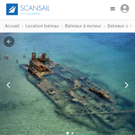
Accueil
Location bateau
Bateaux à moteur
Bateaux à mo