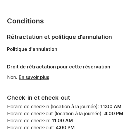
Longueur:
13.3m
Année:
2015 (Rénové en 2024)
Conditions
Capacité à bord:
8 personnes
Nombre de salles de bains:
1
Rétractation et politique d'annulation
Politique d'annulation
Droit de rétractation pour cette réservation :
Non.
En savoir plus
Check-in et check-out
Horaire de check-in (location à la journée):
11:00 AM
Horaire de check-out (location à la journée):
4:00 PM
Horaire de check-in:
11:00 AM
Horaire de check-out:
4:00 PM