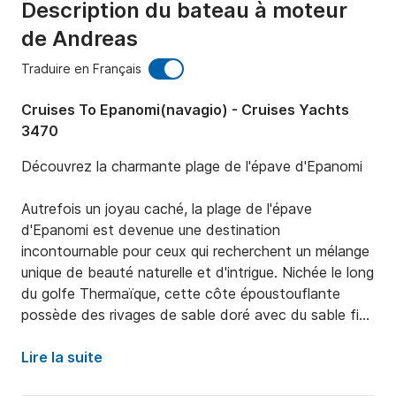
Description du bateau à moteur
de Andreas
Traduire en Français
Cruises To Epanomi(navagio) - Cruises Yachts
3470
Découvrez la charmante plage de l'épave d'Epanomi

Autrefois un joyau caché, la plage de l'épave 
d'Epanomi est devenue une destination 
incontournable pour ceux qui recherchent un mélange 
unique de beauté naturelle et d'intrigue. Nichée le long 
du golfe Thermaïque, cette côte époustouflante 
possède des rivages de sable doré avec du sable fin 
et doux et des eaux turquoise cristallines qui vous 
invitent à plonger et à explorer.

Lire la suite