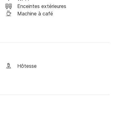
mont Olympe rencontre le bleu infini de la mer 
Enceintes extérieures
Machine à café
Hôtesse