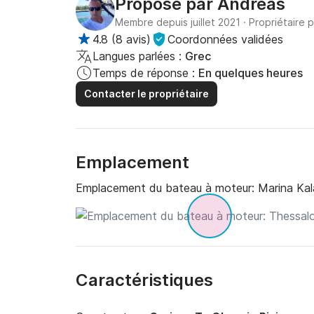
Proposé par
Andreas
Membre depuis juillet 2021
·
Propriétaire 
4.8
(
8 avis
)
Coordonnées validées
Langues parlées :
Grec
Temps de réponse :
En quelques heures
Contacter le propriétaire
Emplacement
Emplacement du bateau à moteur:
Marina Kal
Caractéristiques