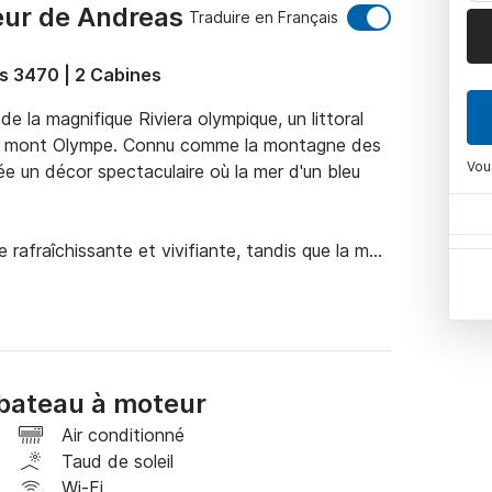
eur de Andreas
Traduire en Français
ts 3470 | 2 Cabines
 la magnifique Riviera olympique, un littoral 
re mont Olympe. Connu comme la montagne des 
Vou
e un décor spectaculaire où la mer d'un bleu 
rafraîchissante et vivifiante, tandis que la mer 
er et profiter des activités nautiques. Les 
nquilles, sont parfaites pour l'exploration en 
joyaux tout en profitant du luxe et du confort 
eux yacht et offrez-vous une expérience où la 
t harmonieusement dans un voyage vraiment 
bateau à moteur
Air conditionné
 qui recherchent un mélange de détente, 
Taud de soleil
joignez-nous et vivez un voyage inoubliable le 
Wi-Fi