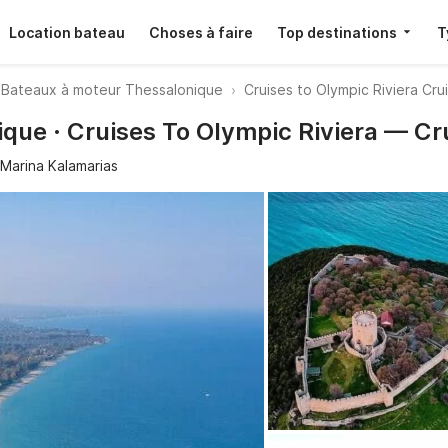
Location bateau
Choses à faire
Top destinations
T
Bateaux à moteur Thessalonique
Cruises to Olympic Riviera Cr
que · Cruises To Olympic Riviera — Cr
Marina Kalamarias