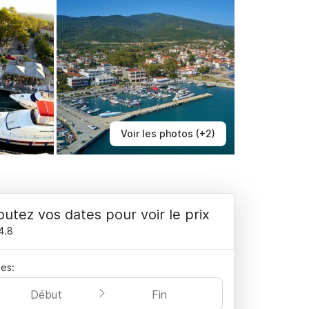
Voir les photos (+2)
outez vos dates pour voir le prix
4.8
es:
Début
Fin