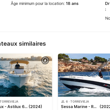
Âge minimum pour la location:
18 ans
Dr
:
No
bateaux similaires
TORREVIEJA
6
·
TORREVIEJA
Astilux - Astilux 600 Open
(2024)
Sessa Marine - Remus 525
(202