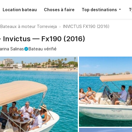
Location bateau
Choses à faire
Top destinations
T
Bateaux à moteur Torrevieja
INVICTUS FX190 (2016)
· Invictus — Fx190 (2016)
arina Salinas
Bateau vérifié