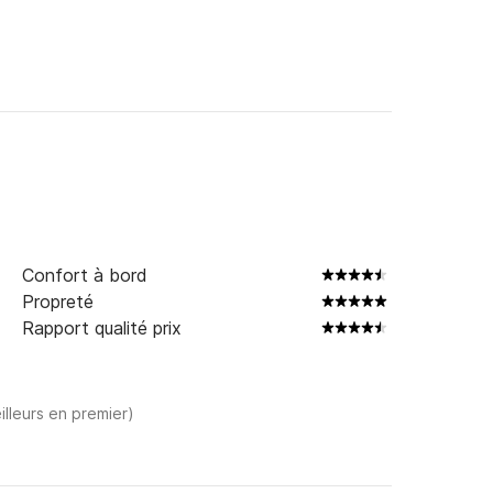
rme Click&Boat, où nous serons disponibles pour 
Confort à bord
Propreté
Rapport qualité prix
illeurs en premier)