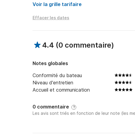
Voir la grille tarifaire
N'hésitez pas à nous contacter via la platefo
vous aider.

Effacer les dates
A bientôt, aventurier !
4.4
(
0 commentaire
)
Notes globales
Conformité du bateau
Niveau d'entretien
Accueil et communication
0 commentaire
?
Les avis sont triés en fonction de leur note (les me