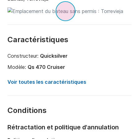
Caractéristiques
Constructeur:
Quicksilver
Modèle:
Qs 470 Cruiser
Puissance moteur:
15cv
Voir toutes les caractéristiques
Longueur:
4.7m
Année:
2006 (Rénové en 2023)
Conditions
Capacité à bord:
5 personnes
Rétractation et politique d'annulation