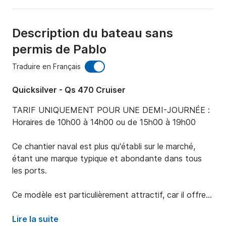
Description du bateau sans
permis de Pablo
Traduire en Français
Quicksilver - Qs 470 Cruiser
TARIF UNIQUEMENT POUR UNE DEMI-JOURNÉE :

Horaires de 10h00 à 14h00 ou de 15h00 à 19h00

Ce chantier naval est plus qu'établi sur le marché, 
étant une marque typique et abondante dans tous 
les ports.

Ce modèle est particulièrement attractif, car il offre 
tout l'équipement d'un bateau de croisière mais dans 
des dimensions réduites, pouvant procurer les 
Lire la suite