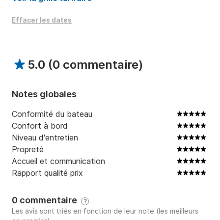
avec une flottabilité supérieure à la moyenne et sans 
crainte de water board dû aux vagues.

Effacer les dates
Si vous souhaitez ressentir la sensation de naviguer 
avec un bateau qui vous fera sentir comme 
5.0
(
0 commentaire
)
d'authentiques capitaines de bateau de croisière, ce 
sera votre meilleure option.
Notes globales
Conformité du bateau
Confort à bord
Niveau d'entretien
Propreté
Accueil et communication
Rapport qualité prix
0 commentaire
?
Les avis sont triés en fonction de leur note (les meilleurs