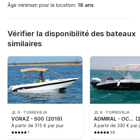
Âge minimum pour la location:
18 ans
Vérifier la disponibilité des bateaux
similaires
6
·
TORREVIEJA
6
·
TORREVIEJA
VORAZ - 500
(2019)
ADMIRAL - OCEAN MASTER 470WA
(
À partir de
315 € par jour
À partir de
330 € par 
1
59