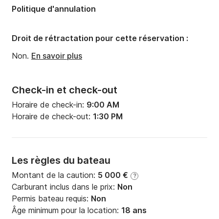
Politique d'annulation
Largeur:
4.24m
Tirant d'eau:
2.2m
Droit de rétractation pour cette réservation :
Puissance moteur:
54cv
Non.
En savoir plus
Check-in et check-out
Horaire de check-in:
9:00 AM
Horaire de check-out:
1:30 PM
Les règles du bateau
Montant de la caution:
5 000 €
?
Carburant inclus dans le prix:
Non
Permis bateau requis:
Non
Âge minimum pour la location:
18 ans