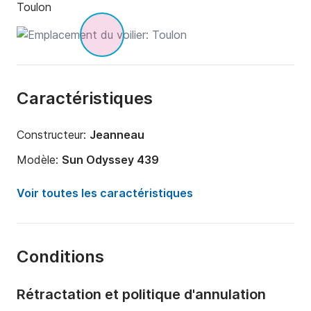
Toulon
Caractéristiques
Constructeur:
Jeanneau
Modèle:
Sun Odyssey 439
Année:
2015
Voir toutes les caractéristiques
Capacité à bord:
10 personnes
Nombre de cabines:
4
Conditions
Nombre de couchages:
10
Nombre de salles de bains:
2
Rétractation et politique d'annulation
Longueur:
12.98m