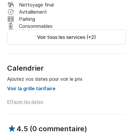
Parfaitement entretenu, ce voilier comblera votre 
Nettoyage final
navigation vers les calanques de Cassis, les Iles d'Or 
Avitaillement
(Porquerolles, Port-cros), ou vers la Corse.

Parking
Consommables
Pour plus d'informations, vous pouvez me joindre sur 
Voir tous les services (+2)
la messagerie de Scansail. Je serai ravi de vous aider 
dans votre projet de location. 

A Bientôt

Calendrier
Olivier
Ajoutez vos dates pour voir le prix
Voir la grille tarifaire
Effacer les dates
4.5
(
0 commentaire
)