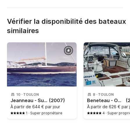
Vérifier la disponibilité des bateaux
similaires
10
·
TOULON
8
·
TOULON
Jeanneau - Sun Odyssey 49 (4 cab)
(2007)
Beneteau - OCEANIS 45 (3 CAB)
(
À partir de
644 € par jour
À partir de
626 € par 
1
·
Super propriétaire
4
·
Super propri