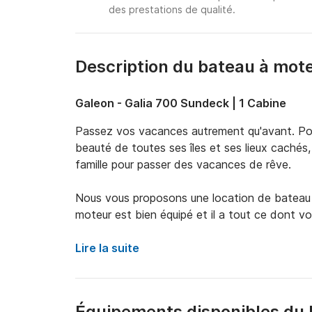
des prestations de qualité.
Description du bateau à mot
Galeon - Galia 700 Sundeck | 1 Cabine
Passez vos vacances autrement qu'avant. Pour
beauté de toutes ses îles et ses lieux cachés,
famille pour passer des vacances de rêve.

Nous vous proposons une location de bateau d'
moteur est bien équipé et il a tout ce dont vo
couchettes et le bateau peut accueillir jusqu
CV, vous pourrez découvrir de beaux endroits 
Lire la suite
Galia 700 Sundeck est un bateau haut de gamm
découvrir notre magnifique archipel. Profitez
Équipements disponibles du 