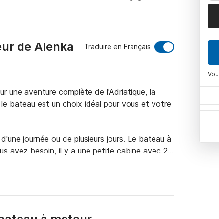
eur de Alenka
Traduire en Français
Vou
 une aventure complète de l'Adriatique, la 
 le bateau est un choix idéal pour vous et votre 
une journée ou de plusieurs jours. Le bateau à 
us avez besoin, il y a une petite cabine avec 2 
'à 8 personnes. Le bateau a un moteur de 250 
et de longues plages.

e pour les petits groupes pour vous faire 
 de vos vacances dans l'un des parcs nationaux 
bateau à moteur