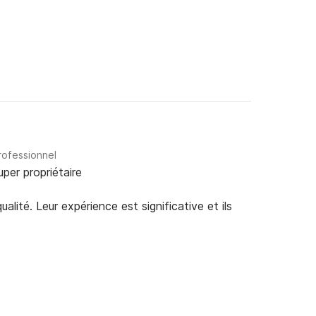
s ou autres détails, contactez-nous au +39 566 
ribunj !
rofessionnel
uper propriétaire
alité. Leur expérience est significative et ils