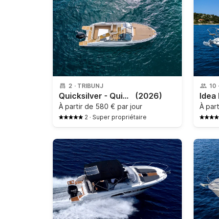
2
·
TRIBUNJ
10
Quicksilver - Quicksilver Activ 805 Cruiser
(2026)
À partir de
580 € par jour
À par
2
·
Super propriétaire