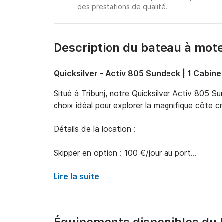
des prestations de qualité.
Description du bateau à mot
Quicksilver - Activ 805 Sundeck | 1 Cabine
Situé à Tribunj, notre Quicksilver Activ 805 S
choix idéal pour explorer la magnifique côte cr
Détails de la location :

Skipper en option : 100 €/jour au port

Location sans équipage : permis bateau valide
Lire la suite
Le carburant n'est pas inclus dans le prix de la
Équipements disponibles du 