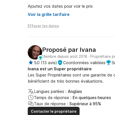
Pour toute question concernant les itinéraire
Ajoutez vos dates pour voir le prix
348 350 99 530 6a44f4334.

Voir la grille tarifaire
Nous avons hâte de vous accueillir à bord de T
Effacer les dates
Proposé par
Ivana
Membre depuis août 2018
·
Propriétaire p
5.0
(
13 avis
)
Coordonnées validées
S
Ivana est un Super propriétaire
Les Super Propriétaires sont une garantie de qu
bénéficient de très bonnes évaluations.
Langues parlées :
Anglais
Temps de réponse :
En quelques heures
Taux de réponse :
Supérieur à 95%
Contacter le propriétaire