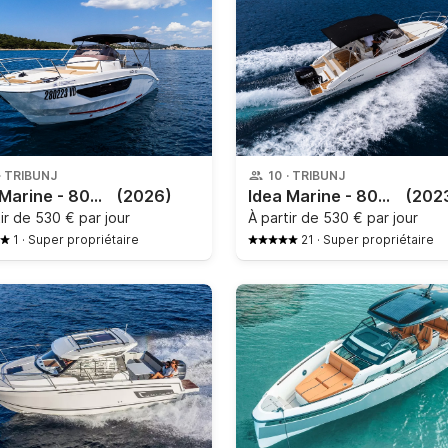
·
TRIBUNJ
10
·
TRIBUNJ
Idea Marine - 80WA Sundeck
(2026)
Idea Marine - 80WA Sundeck
(202
tir de
530 € par jour
À partir de
530 € par jour
1
·
Super propriétaire
21
·
Super propriétaire