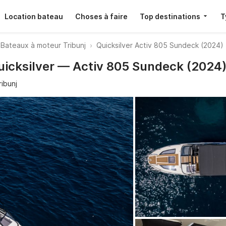
Location bateau
Choses à faire
Top destinations
T
Bateaux à moteur Tribunj
Quicksilver Activ 805 Sundeck (2024)
Quicksilver — Activ 805 Sundeck (2024
ribunj