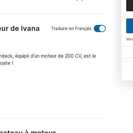
eur de Ivana
Traduire en Français
Vou
undeck, équipé d'un moteur de 200 CV, est le 
oate !

 et caution de 700 € requis

 location

bateau à moteur