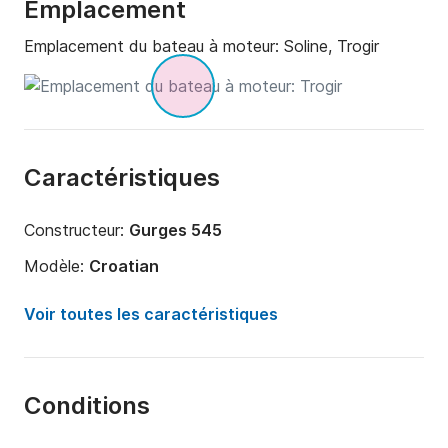
Emplacement
Emplacement du bateau à moteur:
Soline, Trogir
Caractéristiques
Constructeur:
Gurges 545
Modèle:
Croatian
Puissance moteur:
30cv
Voir toutes les caractéristiques
Longueur:
5.45m
Année:
2022
Conditions
Capacité à bord:
4 personnes
Nombre de cabines:
1