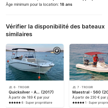
Âge minimum pour la location:
18 ans
Vérifier la disponibilité des bateaux
similaires
6
·
TROGIR
7
·
TROGIR
Quicksilver - Activ 555 Open
(2017)
Maestral - 560
(2
À partir de
189 € par jour
À partir de
230 € par 
6
·
Super propriétaire
1
·
Super propri