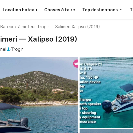
Location bateau
Choses à faire
Top destinations
T
Bateaux à moteur Trogir
Salimeri Xalipso (2019)
limeri — Xalipso (2019)
nel
Trogir