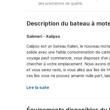
des prestations de qualité.
Description du bateau à mot
Salimeri - Xalipso
Calipso est un bateau italien, le nouveau mo
solide avec une faible consommation de carbura
voyage peut commencer, vous disposez d'un p
chercher à votre emplacement. Nous avons d'ex
et vous serez ravis, si vous allez aux îles de 
ces îles vous ne pouvez amarrer nulle part, lai
villes et des restaurants. Contactez-nous en
inoubliable. Une belle salutation ?️
Lire la suite
Équipements disponibles du 