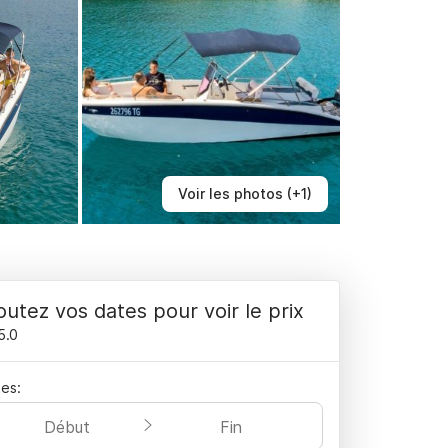
Voir les photos (+1)
outez vos dates pour voir le prix
5.0
es:
Début
Fin