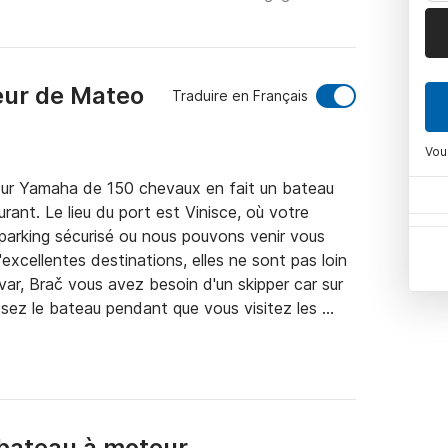
eur de Mateo
Traduire en Français
Vou
teur Yamaha de 150 chevaux en fait un bateau 
nt. Le lieu du port est Vinisce, où votre 
arking sécurisé ou nous pouvons venir vous 
cellentes destinations, elles ne sont pas loin 
Hvar, Brač vous avez besoin d'un skipper car sur 
ssez le bateau pendant que vous visitez les 
 toute confiance et nous rendrons votre voyage 
bateau à moteur