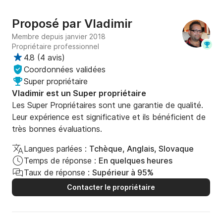
- Linge de toilette et de lit de qualité supérieure

Proposé par
Vladimir
INCLUSIONS :

Membre depuis janvier 2018
Propriétaire professionnel
• Pack Confort : 900 € / location

4.8
(
4 avis
)
Coordonnées validées
• Skipper : 1800 € / semaine + repas

Super propriétaire
Vladimir est un Super propriétaire
OPTIONS À RÉSERVER EN SUPPLÉMENT :

Les Super Propriétaires sont une garantie de qualité.
Leur expérience est significative et ils bénéficient de
• Hôtesse : 1400 € / semaine + repas

très bonnes évaluations.
Langues parlées :
Tchèque, Anglais, Slovaque
• Chef cuisinier : 2000 € / semaine + repas

Temps de réponse :
En quelques heures
Taux de réponse :
Supérieur à 95%
• Kinésithérapeute : 1500 € / semaine + repas

Contacter le propriétaire
• Filet de sécurité 150 €
