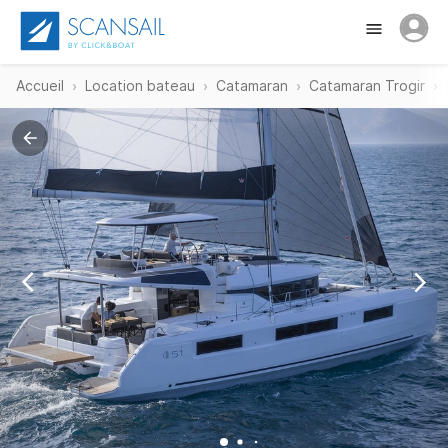
Accueil
Location bateau
Catamaran
Catamaran Trogir