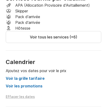
APA (Allocation Provisoire d'Avitaillement)
1. ÉQUIPEMENT BATEAU POUR LES ACTIVITÉS 
Skipper
LIBRES :

Pack d'arrivée
Pack d'arrivée
- Semi-rigide de 3,8 m avec moteur de 50 CV (avec 
Hôtesse
skipper)

Voir tous les services (+6)
- Deux paddles (SUP)

- Équipement de snorkeling : masque et palmes

Calendrier
2. SERVICES :

Ajoutez vos dates pour voir le prix
- Assistance 24h/24 et 7j/7, guides nautiques 
Voir la grille tarifaire
multilingues et cartes marines

Voir les promotions
- Internet 4G LTE (100 Go de données inclus) + Wi-
Effacer les dates
Fi (AC) à bord inclus dans le prix de base
