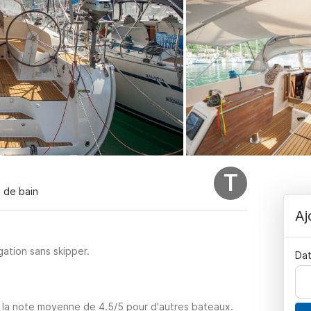
T
s de bain
Aj
ation sans skipper.
Dat
u la note moyenne de 4.5/5 pour d'autres bateaux.