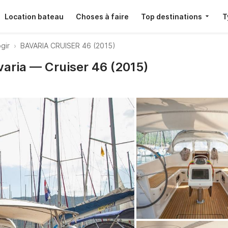
Location bateau
Choses à faire
Top destinations
T
ogir
BAVARIA CRUISER 46 (2015)
varia — Cruiser 46 (2015)