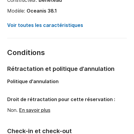
Constructeur:
Beneteau
Modèle:
Oceanis 38.1
Année:
2018
Voir toutes les caractéristiques
Capacité à bord:
8 personnes
Nombre de cabines:
3
Conditions
Nombre de couchages:
8
Nombre de salles de bains:
2
Rétractation et politique d'annulation
Longueur:
11.5m
Politique d'annulation
Largeur:
3.99m
Tirant d'eau:
0m
Droit de rétractation pour cette réservation :
Puissance moteur:
40cv
Non.
En savoir plus
Check-in et check-out