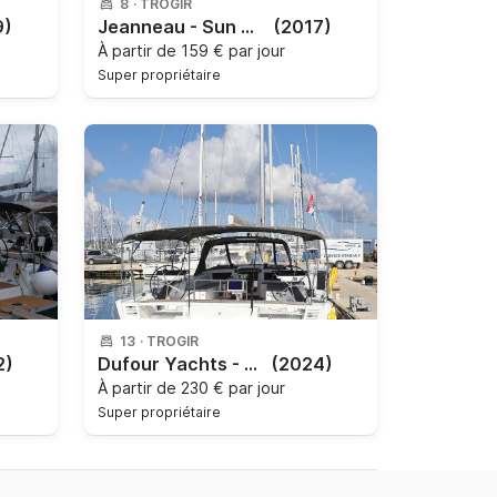
8
·
TROGIR
9)
Jeanneau - Sun Odyssey 389
(2017)
À partir de
159 € par jour
Super propriétaire
13
·
TROGIR
2)
Dufour Yachts - Dufour 530 - 6 cab.
(2024)
À partir de
230 € par jour
Super propriétaire