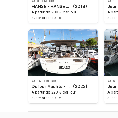
9
·
TROGIR
10
HANSE - HANSE 548
(2018)
À partir de
200 € par jour
À par
Super propriétaire
Super 
14
·
TROGIR
6
·
Dufour Yachts - Dufour 530 - 6 cab.
(2022)
À partir de
220 € par jour
À par
Super propriétaire
Super 