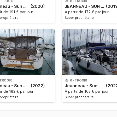
·
TROGIR
8
·
TROGIR
Jeanneau - Sun Odyssey 440
(2020)
JEANNEAU - SUN ODYSSEY 419
(201
tir de
191 € par jour
À partir de
172 € par jour
propriétaire
Super propriétaire
TROGIR
6
·
TROGIR
Jeanneau - Sun Odyssey 380 3/1
(2022)
Jeanneau - Sun Odyssey 349
(202
tir de
182 € par jour
À partir de
162 € par jour
propriétaire
Super propriétaire