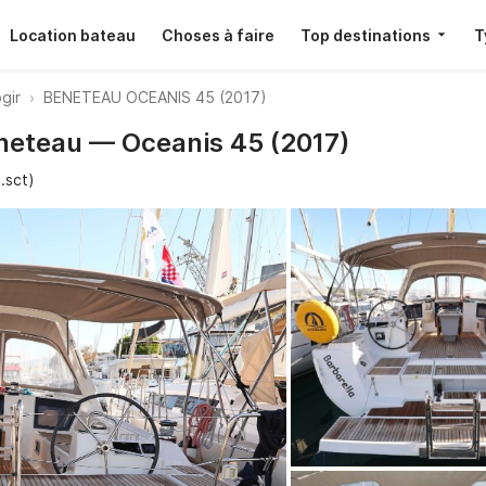
Location bateau
Choses à faire
Top destinations
T
ogir
BENETEAU OCEANIS 45 (2017)
eneteau — Oceanis 45 (2017)
.sct)