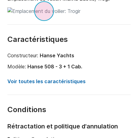
Caractéristiques
Constructeur:
Hanse Yachts
Modèle:
Hanse 508 - 3 + 1 Cab.
Année:
2024
Voir toutes les caractéristiques
Capacité à bord:
7 personnes
Nombre de cabines:
4
Conditions
Nombre de couchages:
7
Nombre de salles de bains:
3
Rétractation et politique d'annulation
Longueur:
15m