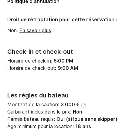
Politique d'annulation
Tirant d'eau:
2.4m
Puissance moteur:
80cv
Droit de rétractation pour cette réservation :
Non.
En savoir plus
Check-in et check-out
Horaire de check-in:
5:00 PM
Horaire de check-out:
9:00 AM
Les règles du bateau
Montant de la caution:
3 000 €
?
Carburant inclus dans le prix:
Non
Permis bateau requis:
Oui (si loué sans skipper)
Âge minimum pour la location:
18 ans