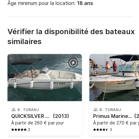
Âge minimum pour la location:
18 ans
Vérifier la disponibilité des bateaux
similaires
6
·
TURANJ
8
·
TURANJ
QUICKSILVER - Activ 555 Open
(2013)
Primus Marine - Fisher 20
(
À partir de
260 € par jour
À partir de
270 € par 
3
3