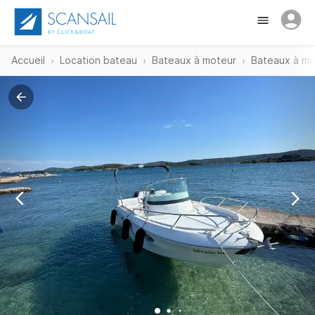
Accueil
Location bateau
Bateaux à moteur
Bateaux à mo