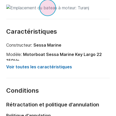
Caractéristiques
Constructeur:
Sessa Marine
Modèle:
Motorboat Sessa Marine Key Largo 22
150Hp
Voir toutes les caractéristiques
Puissance moteur:
150cv
Longueur:
7m
Année:
2014
Conditions
Capacité à bord:
8 personnes
Rétractation et politique d'annulation
Nombre de cabines:
1
Politique d'annulation