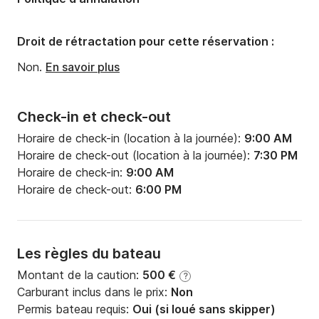
Nombre de couchages:
1
Nombre de salles de bains:
1
Droit de rétractation pour cette réservation :
Non.
En savoir plus
Check-in et check-out
Horaire de check-in (location à la journée):
9:00 AM
Horaire de check-out (location à la journée):
7:30 PM
Horaire de check-in:
9:00 AM
Horaire de check-out:
6:00 PM
Les règles du bateau
Montant de la caution:
500 €
?
Carburant inclus dans le prix:
Non
Permis bateau requis:
Oui (si loué sans skipper)