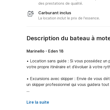
des prestations de qualité.
Carburant inclus
La location inclut le prix de l'essence.
Description du bateau à mote
Marinello - Eden 18
• Location sans guide : Si vous possédez un pe
votre propre itinéraire et d’évoluer à votre ryt
• Excursions avec skipper : Envie de vous dé
un skipper professionnel qui vous guidera tout 
• Option snorkeling : Enrichissez votre expéri
Contactez-nous à l’avance pour réserver cette
Lire la suite
supplément).
