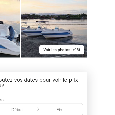
Voir les photos (+18)
outez vos dates pour voir le prix
4.6
es:
Début
Fin