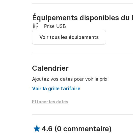
Les bateaux doivent être rendus propres (sans
Équipements disponibles du 
mouchoirs, etc.). Dans le cas contraire, des 
Prise USB
Voir tous les équipements
Calendrier
Ajoutez vos dates pour voir le prix
Voir la grille tarifaire
Effacer les dates
4.6
(
0 commentaire
)