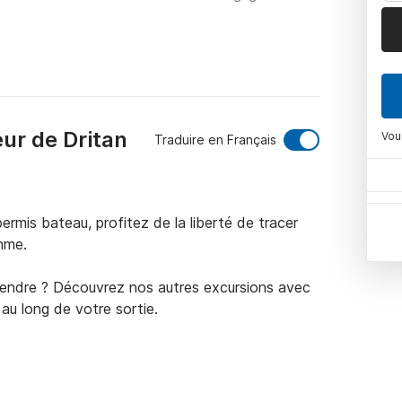
ur de Dritan
Vou
Traduire en Français
rmis bateau, profitez de la liberté de tracer 
hme.

tendre ? Découvrez nos autres excursions avec 
au long de votre sortie.

ence avec nos services de snorkeling. 
 activité passionnante (avec un petit 