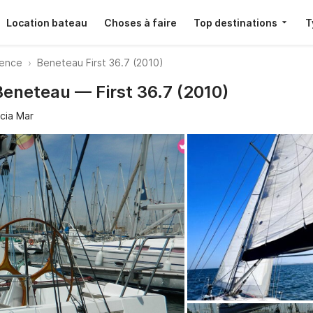
Location bateau
Choses à faire
Top destinations
T
lence
Beneteau First 36.7 (2010)
Beneteau — First 36.7 (2010)
cia Mar