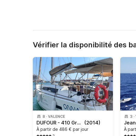
Vérifier la disponibilité des 
8
·
VALENCE
3
·
DUFOUR - 410 Grand Large
(2014)
À partir de
486 € par jour
À par
2