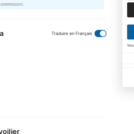
 commission).
na
Traduire en Français
Vou
oilier