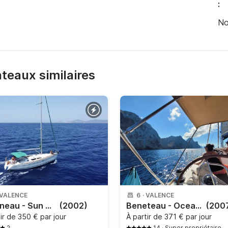
:
No
bateaux similaires
VALENCE
6
·
VALENCE
Jeanneau - Sun Odyssey 40
(2002)
Beneteau - Oceanis 40
(200
tir de
350 € par jour
À partir de
371 € par jour
2
14
·
Super propriétaire