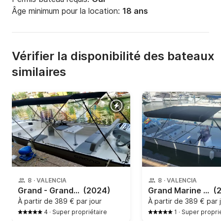
Âge minimum pour la location:
18 ans
Vérifier la disponibilité des bateaux
similaires
8
·
VALENCIA
8
·
VALENCIA
Grand - Grand N585G
(2024)
Grand Marine Corp - Grand N585G
(
À partir de
389 € par jour
À partir de
389 € par 
4
·
Super propriétaire
1
·
Super propri