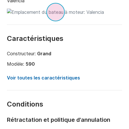
Valencia
Caractéristiques
Constructeur:
Grand
Modèle:
590
Puissance moteur:
100cv
Voir toutes les caractéristiques
Longueur:
6m
Année:
2024
Conditions
Capacité à bord:
8 personnes
Rétractation et politique d'annulation