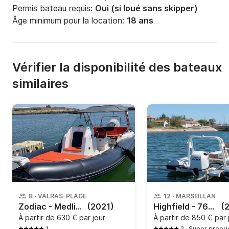
Permis bateau requis:
Oui (si loué sans skipper)
Âge minimum pour la location:
18 ans
Vérifier la disponibilité des bateaux
similaires
8
·
VALRAS-PLAGE
12
·
MARSEILLAN
Zodiac - Medline 680
(2021)
Highfield - 760 Sport med
(
À partir de
630 € par jour
À partir de
850 € par 
1
2
·
Super propri