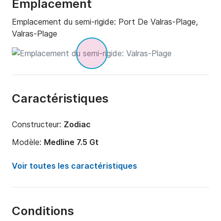
Emplacement
Emplacement du semi-rigide:
Port De Valras-Plage,
Valras-Plage
Caractéristiques
Constructeur:
Zodiac
Modèle:
Medline 7.5 Gt
Puissance moteur:
250cv
Voir toutes les caractéristiques
Longueur:
7.5m
Année:
2024
Conditions
Capacité à bord:
10 personnes