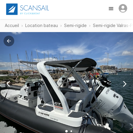
Accueil
Location bateau
Semi-rigide
Semi-rigide Valras-