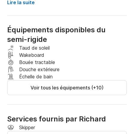
Lire la suite
A seulement 20 min de navigation visite du Port du 
Cap d'Agde et du Fort Brescou

Équipements disponibles du
Découverte des plages sauvages du massif de la 
semi-rigide
Clape

Visite du port Ostréicole de Vendres

Taud de soleil
Wakeboard
Possibilité location avec skipper

Bouée tractable
Douche extérieure
Caution 4000 €

Échelle de bain
Pièce identité et Permis côtier Exigé
Voir tous les équipements (+10)
Services fournis par Richard
Skipper