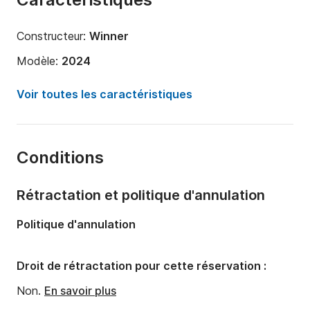
Constructeur:
Winner
Modèle:
2024
Puissance moteur:
206cv
Voir toutes les caractéristiques
Longueur:
7.8m
Année:
2024
Conditions
Capacité à bord:
10 personnes
Rétractation et politique d'annulation
Politique d'annulation
Droit de rétractation pour cette réservation :
Non.
En savoir plus