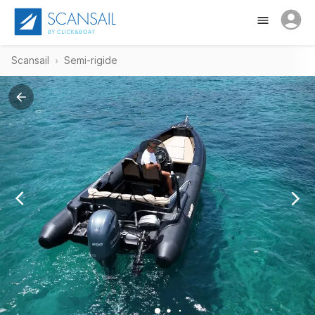
Scansail
Semi-rigide