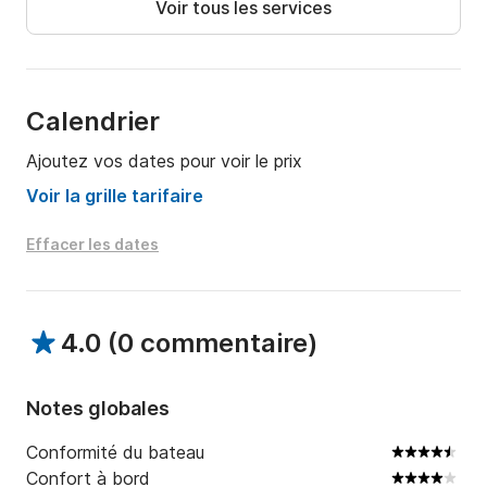
Voir tous les services
destinations et nous vous aiderons à planifier une 
expérience inoubliable en Grèce.
Calendrier
Ajoutez vos dates pour voir le prix
Voir la grille tarifaire
Effacer les dates
4.0
(
0 commentaire
)
Notes globales
Conformité du bateau
Confort à bord