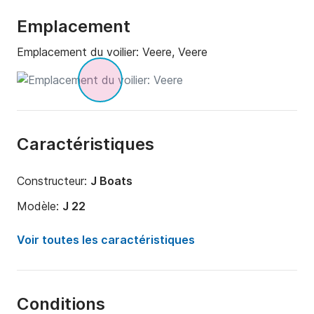
Emplacement
Emplacement du voilier:
Veere, Veere
Caractéristiques
Constructeur:
J Boats
Modèle:
J 22
Année:
1992 (Rénové en 2018)
Voir toutes les caractéristiques
Capacité à bord:
4 personnes
Nombre de cabines:
1
Conditions
Nombre de couchages:
2