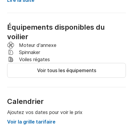
Lire la suite
Inclus :

Moteur hors-bord de 4 CV : Pour des manœuvres 
Équipements disponibles du
faciles et des sorties en douceur.

voilier
Voiles haute performance : Y compris un spinnaker, 
pour une vitesse et une maniabilité optimales.

Moteur d'annexe
Vivez la liberté de la voile avec notre J 22 premium et 
Spinnaker
profitez du magnifique cadre de Veere. Réservez dès 
Voiles régates
maintenant et complétez votre aventure en mer !
Voir tous les équipements
Calendrier
Ajoutez vos dates pour voir le prix
Voir la grille tarifaire