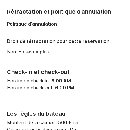
Longueur:
6.9m
Rétractation et politique d'annulation
Largeur:
2.44m
Politique d'annulation
Tirant d'eau:
1.2m
Puissance moteur:
4cv
Droit de rétractation pour cette réservation :
Non.
En savoir plus
Check-in et check-out
Horaire de check-in:
9:00 AM
Horaire de check-out:
6:00 PM
Les règles du bateau
Montant de la caution:
500 €
?
Carburant inclus dans le prix:
Oui