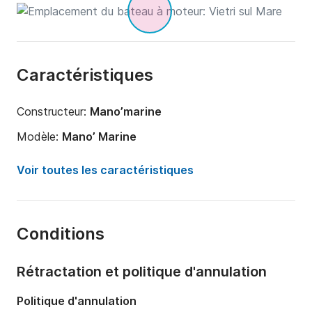
Caractéristiques
Constructeur:
Mano’marine
Modèle:
Mano’ Marine
Puissance moteur:
40cv
Voir toutes les caractéristiques
Longueur:
7m
Année:
2017 (Rénové en 2023)
Conditions
Capacité à bord:
6 personnes
Rétractation et politique d'annulation
Politique d'annulation