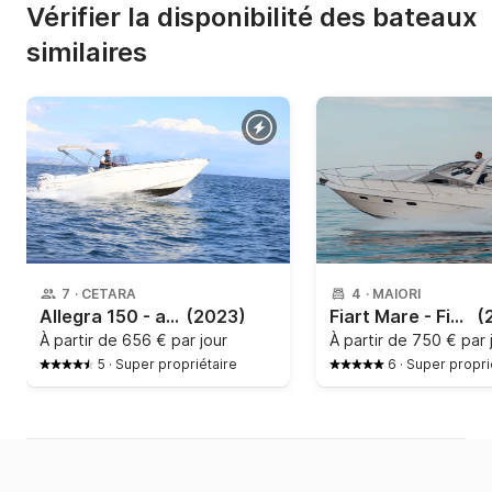
Vérifier la disponibilité des bateaux
similaires
7
·
CETARA
4
·
MAIORI
Allegra 150 - allegra21
(2023)
Fiart Mare - Fiart 30
(
À partir de
656 € par jour
À partir de
750 € par 
5
·
Super propriétaire
6
·
Super propri