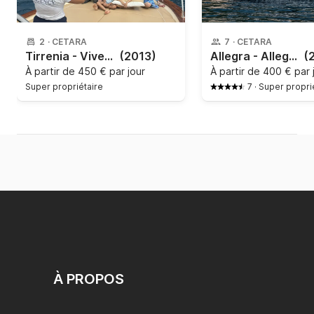
2
·
CETARA
7
·
CETARA
Tirrenia - Viveur 28
(2013)
Allegra - Allegra
(
À partir de
450 € par jour
À partir de
400 € par 
Super propriétaire
7
·
Super propri
À PROPOS