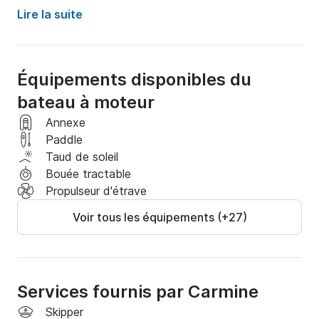
COMPREND :

Lire la suite
- Skipper et hôtesse

Équipements disponibles du
- Carburant

bateau à moteur
- Apéritif de bienvenue, boissons sans alcool, amuse-
Annexe
gueules, fruits, scooters sous-marins, accessoires de 
Paddle
snorkeling, réfrigérateur, salle de bain

Taud de soleil
Bouée tractable
Pour le déjeuner, vous pourrez profiter des célèbres 
Propulseur d'étrave
restaurants de plage situés le long de la côte.

Voir tous les équipements (+27)
Louez ce magnifique gozzo, idéal pour une journée en 
mer placée sous le signe de la détente et du 
divertissement.

Services fournis par Carmine
À bord, de vastes bains de soleil vous permettront 
Skipper