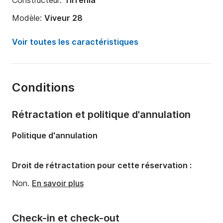
Constructeur:
Tirrenia
Modèle:
Viveur 28
Puissance moteur:
230cv
Voir toutes les caractéristiques
Longueur:
9m
Année:
2013 (Rénové en 2024)
Conditions
Capacité à bord:
7 personnes
Nombre de cabines:
1
Rétractation et politique d'annulation
Nombre de couchages:
2
Politique d'annulation
Nombre de salles de bains:
1
Droit de rétractation pour cette réservation :
Non.
En savoir plus
Check-in et check-out