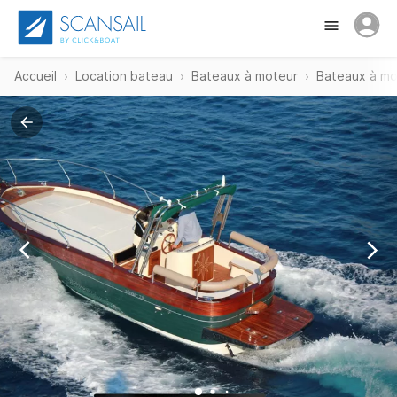
Accueil
Location bateau
Bateaux à moteur
Bateaux à mot