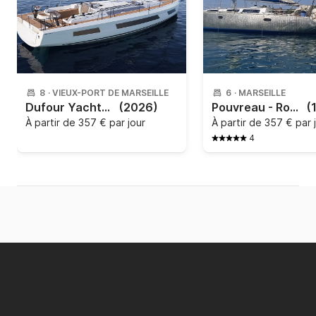
8
·
VIEUX-PORT DE MARSEILLE
6
·
MARSEILLE
Dufour Yachts - Dufour 44 - 3 cab.
(2026)
Pouvreau - Romanée
(
À partir de
357 € par jour
À partir de
357 € par 
4