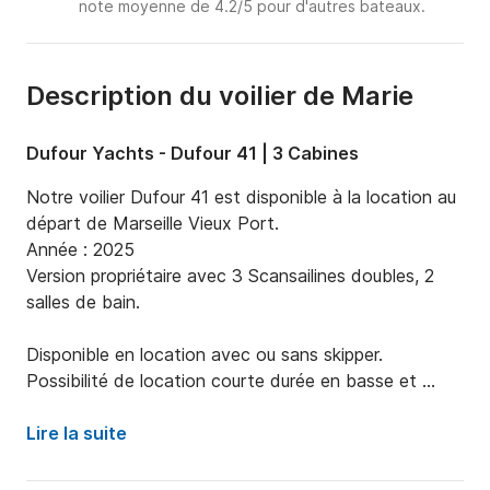
note moyenne de 4.2/5 pour d'autres bateaux.
Description du voilier de Marie
Dufour Yachts - Dufour 41 | 3 Cabines
Notre voilier Dufour 41 est disponible à la location au 
départ de Marseille Vieux Port.

Année : 2025

Version propriétaire avec 3 Scansailines doubles, 2 
salles de bain.

Disponible en location avec ou sans skipper.

Possibilité de location courte durée en basse et 
moyenne saison (3 jours minimum).

Lire la suite
Au départ de Marseille, vous naviguez au coeur du 
Parc National des Calanques avec un accès aux plus 