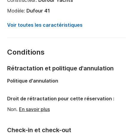
Constructeur:
Dufour Yachts
Modèle:
Dufour 41
Année:
2025
Voir toutes les caractéristiques
Capacité à bord:
8 personnes
Nombre de cabines:
3
Conditions
Nombre de couchages:
8
Nombre de salles de bains:
2
Rétractation et politique d'annulation
Longueur:
12m
Politique d'annulation
Largeur:
4.3m
Tirant d'eau:
2.1m
Droit de rétractation pour cette réservation :
Puissance moteur:
60cv
Non.
En savoir plus
Check-in et check-out