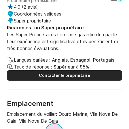
Propriétaire professionnel
à bord du « Douro Soul » s'est produit lors d'une 
4.9
(
2 avis
)
croisière au coucher du soleil en été, lorsque des 
Coordonnées validées
dauphins sont apparus à l'improviste près de 
Super propriétaire
l'embouchure du fleuve, offrant un spectacle 
Ricardo est un Super propriétaire
inoubliable à tous les passagers.
Les Super Propriétaires sont une garantie de qualité.
Leur expérience est significative et ils bénéficient de
très bonnes évaluations.
Langues parlées :
Anglais, Espagnol, Portugais
Taux de réponse :
Supérieur à 95%
Contacter le propriétaire
Emplacement
Emplacement du voilier:
Douro Marina, Vila Nova De
Gaia, Vila Nova De Gaia