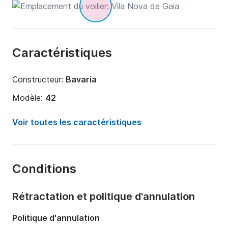
Caractéristiques
Constructeur:
Bavaria
Modèle:
42
Année:
2006
Voir toutes les caractéristiques
Capacité à bord:
13 personnes
Longueur:
12.8m
Conditions
Largeur:
3.9m
Tirant d'eau:
2.1m
Rétractation et politique d'annulation
Puissance moteur:
50cv
Politique d'annulation