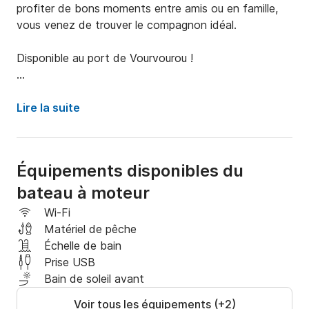
profiter de bons moments entre amis ou en famille, 
vous venez de trouver le compagnon idéal. 

Disponible au port de Vourvourou ! 

Bateau pouvant accueillir jusqu'à 7 personnes. 

Lire la suite
Si vous en avez besoin, je peux vous établir un 
itinéraire de navigation, mais vous êtes bien sûr libre 
de le définir comme vous le souhaitez.

Équipements disponibles du
bateau à moteur
Pour plus de détails, des informations 
complémentaires ou toute autre chose, n'hésitez pas 
Wi-Fi
à me contacter via la messagerie privée de la 
Matériel de pêche
plateforme Click&Boat. Je serai ravi de vous aider à 
Échelle de bain
faire le bon choix.

Prise USB
Bain de soleil avant
À bientôt,

Voir tous les équipements (+2)