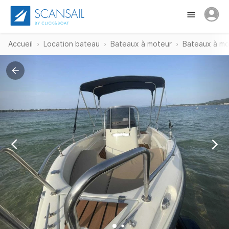
Accueil
Location bateau
Bateaux à moteur
Bateaux à mo