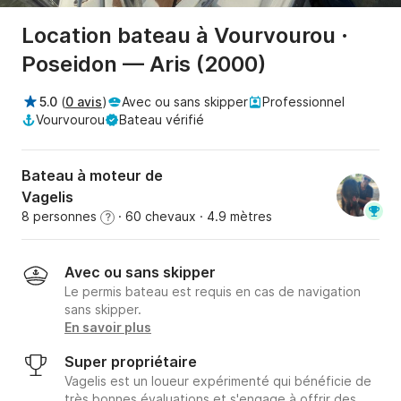
Location bateau à Vourvourou ·
Poseidon — Aris (2000)
5.0
(
0 avis
)
Avec ou sans skipper
Professionnel
Vourvourou
Bateau vérifié
Bateau à moteur de
Vagelis
8 personnes
· 60 chevaux
· 4.9 mètres
?
Avec ou sans skipper
Le permis bateau est requis en cas de navigation
sans skipper.
En savoir plus
Super propriétaire
Vagelis est un loueur expérimenté qui bénéficie de
très bonnes évaluations et s'engage à offrir des