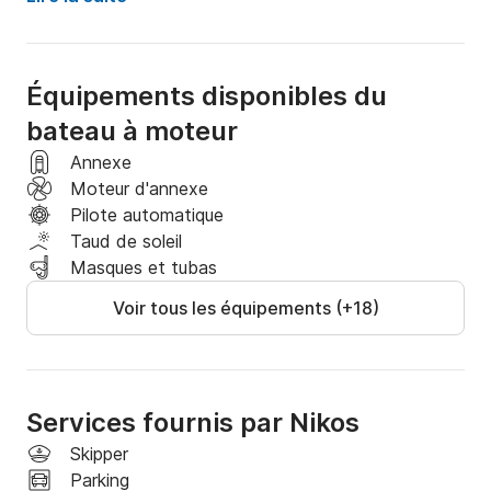
La partie sud comprend la visite de Marathonisi (île 
aux tortues), des grottes de Keri, des myzithres et 
l'observation des 

Équipements disponibles du
tortues !

bateau à moteur
Réservez une place et envoyez-nous un SMS 
Annexe
indiquant les excursions que vous souhaitez faire
Moteur d'annexe
Pilote automatique
Taud de soleil
Masques et tubas
Voir tous les équipements (+18)
Services fournis par Nikos
Skipper
Parking