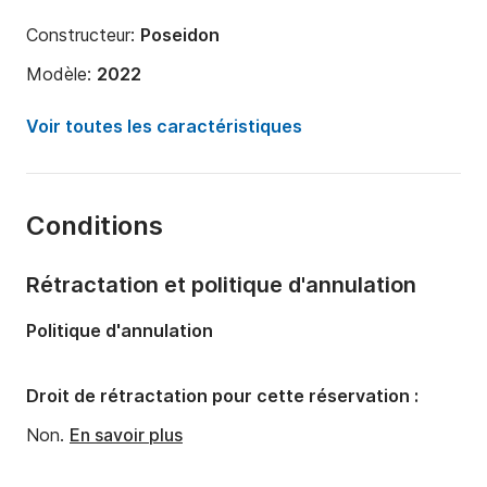
Constructeur:
Poseidon
Modèle:
2022
Puissance moteur:
100cv
Voir toutes les caractéristiques
Longueur:
5m
Année:
2018
Conditions
Capacité à bord:
5 personnes
Rétractation et politique d'annulation
Politique d'annulation
Droit de rétractation pour cette réservation :
Non.
En savoir plus