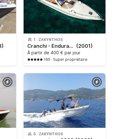
1
·
ZAKYNTHOS
3)
Cranchi - Endurance 31
(2001)
À partir de
400 € par jour
165
·
Super propriétaire
5
·
ZAKYNTHOS