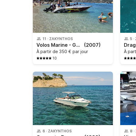
11
·
ZAKYNTHOS
5
·
Volos Marine - GT 23 Open
(2007)
Drago
À partir de
350 € par jour
À par
10
6
·
ZAKYNTHOS
8
·