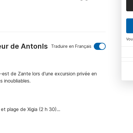
Vou
eur de AntonΙs
Traduire en Français
est de Zante lors d'une excursion privée en 
 inoubliables.

et plage de Xigia (2 h 30)

tte côte spectaculaire en direction des célèbres 
stallines, les falaises impressionnantes et les 