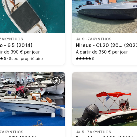
ZAKYNTHOS
9
·
ZAKYNTHOS
 - 6.5
(2014)
Nireus - CL20 (2022)
(202
tir de
390 € par jour
À partir de
350 € par jour
5
·
Super propriétaire
9
ZAKYNTHOS
5
·
ZAKYNTHOS