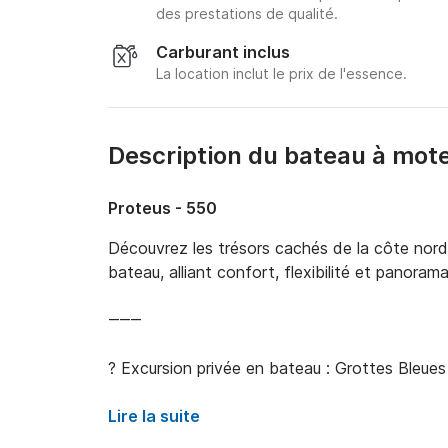
des prestations de qualité.
Carburant inclus
La location inclut le prix de l'essence.
Description du bateau à mot
Proteus - 550
Découvrez les trésors cachés de la côte nord-
bateau, alliant confort, flexibilité et panoramas
⸻

? Excursion privée en bateau : Grottes Bleues 
Départ d'Alykanas et navigation le long de ce
Lire la suite
Grottes Bleues. En chemin, admirez les eaux cri