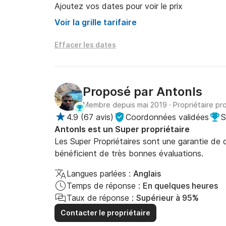
• Exploration des Grottes Bleues (baignade et
Ajoutez vos dates pour voir le prix
Voir la grille tarifaire
• Visite et baignade à la plage de Xigia

Effacer les dates
• Retour à Alykanas

⸻

Proposé par
AntonΙs
? Option Coucher de soleil

Membre depuis mai 2019
·
Propriétaire pr
4.9
(
67 avis
)
Coordonnées validées
S
Pour une expérience plus romantique et relaxa
AntonΙs est un Super propriétaire
retour, vous profiterez d'un magnifique coucher
Les Super Propriétaires sont une garantie de qu
chaudes se reflétant sur l'eau et les falaises :
bénéficient de très bonnes évaluations.
⸻

Langues parlées :
Anglais
Temps de réponse :
En quelques heures
? Ce qui est inclus

Taux de réponse :
Supérieur à 95%
Contacter le propriétaire
• Location de bateau privé (usage exclusif)
