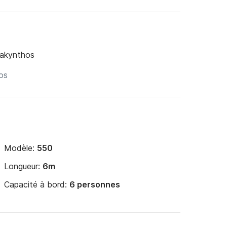
Zakynthos
x.

Modèle:
550
Longueur:
6m
Capacité à bord:
6 personnes
its groupes en quête d'une expérience privée et 
re et beauté naturelle de Zakynthos, pour un 