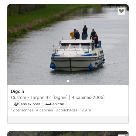
Digoin
Custom - Tarpon 42 (Digoin) | 4 cabines
(2005)
Sans skipper
Péniche
12 personnes
· 4 cabines
· 8 couchages
· 12.9 m