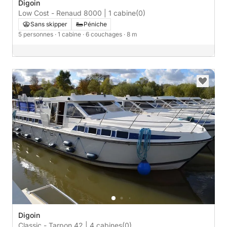
Digoin
Low Cost - Renaud 8000 | 1 cabine
(0)
Sans skipper
Péniche
5 personnes
· 1 cabine
· 6 couchages
· 8 m
Digoin
Classic - Tarpon 42 | 4 cabines
(0)