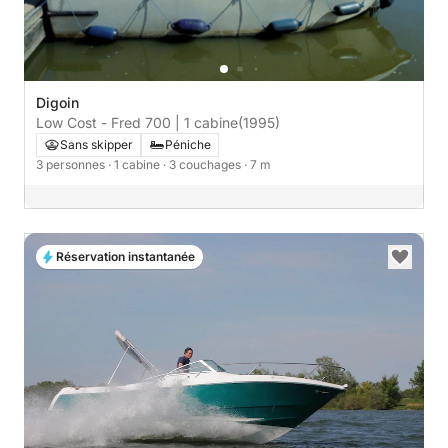
Digoin
Low Cost - Fred 700 | 1 cabine
(1995)
Sans skipper
Péniche
3 personnes
· 1 cabine
· 3 couchages
· 7 m
Réservation instantanée