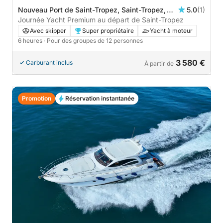
Nouveau Port de Saint-Tropez, Saint-Tropez,
5.0
(1)
France
Journée Yacht Premium au départ de Saint-Tropez
Avec skipper
Super propriétaire
Yacht à moteur
6 heures
· Pour des groupes de 12 personnes
3 580 €
Carburant inclus
À partir de
Promotion
Réservation instantanée