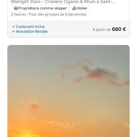
France
Midnight Stars – Croisière Cigares & Rhum à Saint-
Tropez
Propriétaire comme skipper
Voilier
2 heures
· Pour des groupes de 6 personnes
Carburant inclus
680 €
À partir de
Annulation flexible