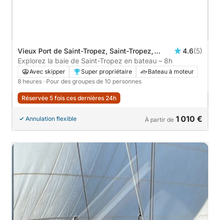
Vieux Port de Saint-Tropez, Saint-Tropez,
4.6
(5)
France
Explorez la baie de Saint-Tropez en bateau – 8h
Avec skipper
Super propriétaire
Bateau à moteur
8 heures
· Pour des groupes de 10 personnes
Réservée 5 fois ces dernières 24h
1 010 €
Annulation flexible
À partir de