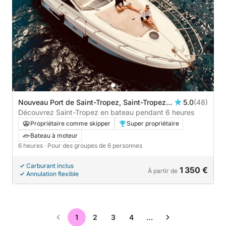
Nouveau Port de Saint-Tropez, Saint-Tropez,
5.0
(48)
France
Découvrez Saint-Tropez en bateau pendant 6 heures
Propriétaire comme skipper
Super propriétaire
Bateau à moteur
6 heures
· Pour des groupes de 6 personnes
Carburant inclus
1 350 €
À partir de
Annulation flexible
1
2
3
4
…