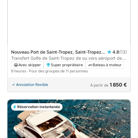
Nouveau Port de Saint-Tropez, Saint-Tropez,
4.8
(13)
France
Transfert Golfe de Saint-Tropez de ou vers aéroport de
Nice sur Alena 48 15 mètres
Avec skipper
Super propriétaire
Bateau à moteur
9 heures
· Pour des groupes de 11 personnes
1 850 €
Annulation flexible
À partir de
Réservation instantanée