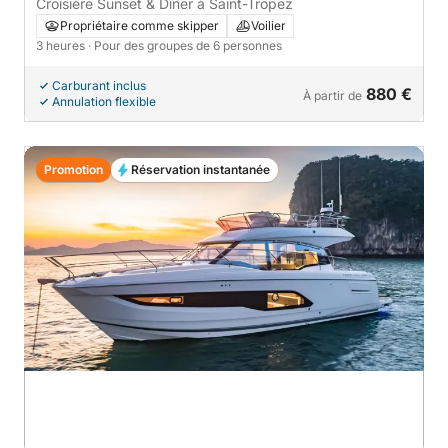
France
Croisière Sunset & Dîner à Saint-Tropez
Propriétaire comme skipper
Voilier
3 heures
· Pour des groupes de 6 personnes
Carburant inclus
880 €
À partir de
Annulation flexible
Promotion
Réservation instantanée