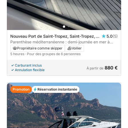
Nouveau Port de Saint-Tropez, Saint-Tropez,
5.0
(5)
France
Parenthèse méditerranéenne : demi-journée en mer à
Saint-Tropez
Propriétaire comme skipper
Voilier
5 heures
· Pour des groupes de 6 personnes
Carburant inclus
880 €
À partir de
Annulation flexible
Promotion
Réservation instantanée