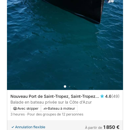
Nouveau Port de Saint-Tropez, Saint-Tropez,
4.6
(49)
France
Balade en bateau privée sur la Côte d’Azur
Avec skipper
Bateau à moteur
3 heures
· Pour des groupes de 12 personnes
1 850 €
Annulation flexible
À partir de