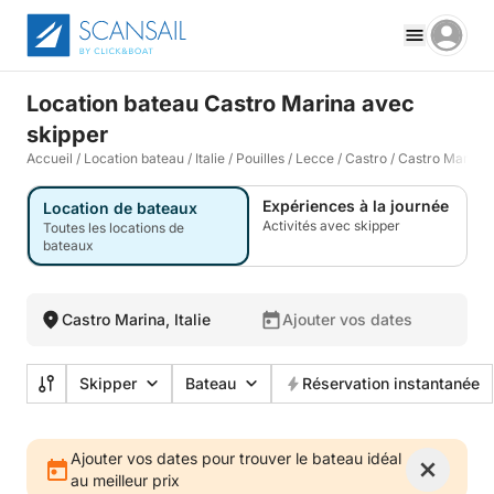
Location bateau Castro Marina avec
skipper
Accueil
/
Location bateau
/
Italie
/
Pouilles
/
Lecce
/
Castro
/
Castro Marina
Expériences à la journée
Location de bateaux
Activités avec skipper
Toutes les locations de
bateaux
Castro Marina, Italie
Ajouter vos dates
Skipper
Bateau
Réservation instantanée
Ajouter vos dates pour trouver le bateau idéal
au meilleur prix