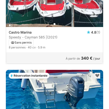
Castro Marina
4.8
(1)
Speedy - Cayman 585 |
(2021)
Sans permis
8 personnes
· 40 cv
· 5.9 m
340 €
À partir de
/ jour
Réservation instantanée