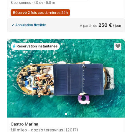
8 personnes
· 40 cv
· 5.8 m
Réservé 2 fois ces dernières 24h
250 €
Annulation flexible
À partir de
/ jour
Réservation instantanée
Castro Marina
f.lli mileo - gozzo teresynus |
(2017)