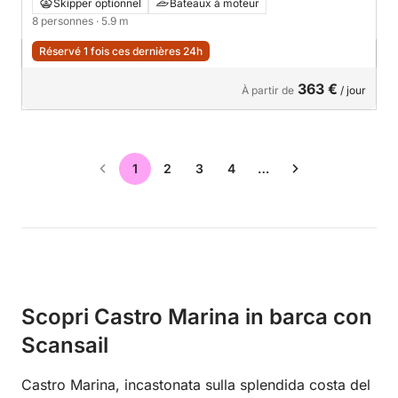
Skipper optionnel
Bateaux à moteur
8 personnes
· 5.9 m
Réservé 1 fois ces dernières 24h
363 €
À partir de
/ jour
1
2
3
4
…
Scopri Castro Marina in barca con
Scansail
Castro Marina, incastonata sulla splendida costa del