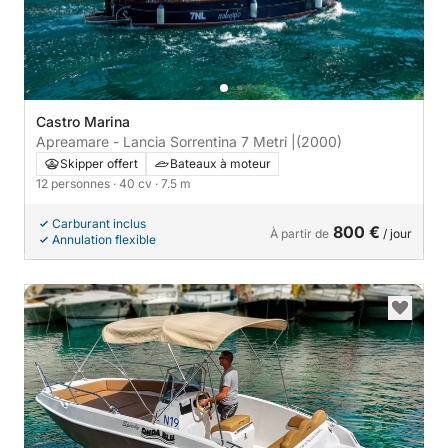
Castro Marina
Apreamare - Lancia Sorrentina 7 Metri |
(2000)
Skipper offert
Bateaux à moteur
12 personnes
· 40 cv
· 7.5 m
Carburant inclus
800 €
À partir de
/ jour
Annulation flexible