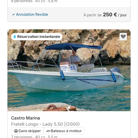
8 personnes
· 40 cv
· 5.8 m
250 €
Annulation flexible
À partir de
/ jour
Réservation instantanée
Castro Marina
Fratelli Longo - Lady 5.50 |
(2000)
Sans skipper
Bateaux à moteur
7 personnes
· 40 cv
· 5.5 m