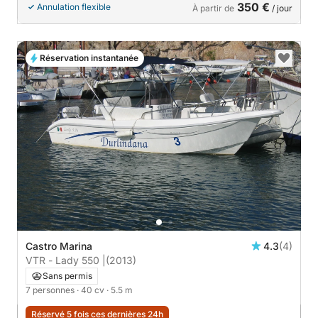
350 €
Annulation flexible
À partir de
/ jour
Réservation instantanée
Castro Marina
4.3
(4)
VTR - Lady 550 |
(2013)
Sans permis
7 personnes
· 40 cv
· 5.5 m
Réservé 5 fois ces dernières 24h