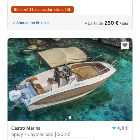
Réservé 1 fois ces dernières 24h
250 €
Annulation flexible
À partir de
/ jour
Castro Marina
4.1
(4)
Spidy - Cayman 585 |
(2023)