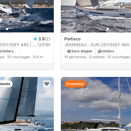
3.9
(2)
Portisco
ODYSSEY 440 | 4
(2019)
JEANNEAU - SUN ODYSSEY 490 |
cabines
Voiliers
Sans skipper
Voiliers
ines
· 10 couchages
· 13.4 m
10 personnes
· 5 cabines
· 10 couchages
ntanée
Promotion