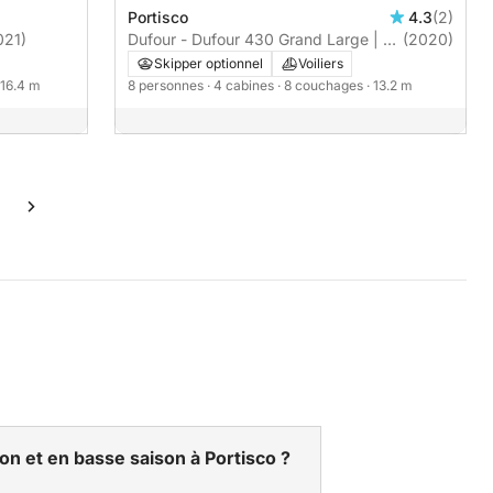
Portisco
4.3
(2)
021)
Dufour - Dufour 430 Grand Large | 4
(2020)
cabines
Skipper optionnel
Voiliers
 16.4 m
8 personnes
· 4 cabines
· 8 couchages
· 13.2 m
son et en basse saison à Portisco ?