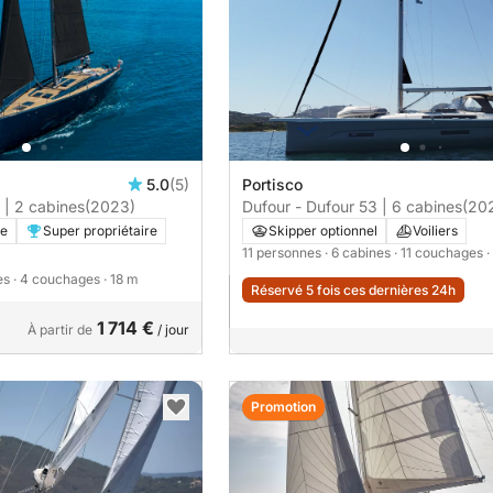
5.0
(5)
Portisco
 | 2 cabines
(2023)
Dufour - Dufour 53 | 6 cabines
(20
re
Super propriétaire
Skipper optionnel
Voiliers
11 personnes
· 6 cabines
· 11 couchages
·
nes
· 4 couchages
· 18 m
Réservé 5 fois ces dernières 24h
1 714 €
À partir de
/ jour
Promotion