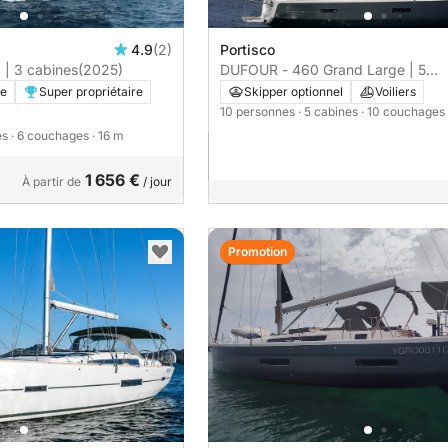
4.9
(2)
Portisco
 | 3 cabines
(2025)
DUFOUR - 460 Grand Large | 5
cabines
re
Super propriétaire
Skipper optionnel
Voiliers
10 personnes
· 5 cabines
· 10 couchages
es
· 6 couchages
· 16 m
1 656 €
À partir de
/ jour
Promotion