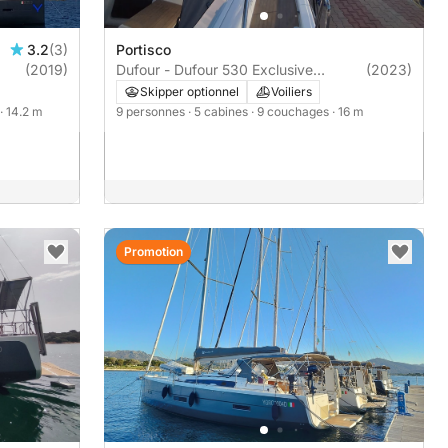
3.2
(3)
Portisco
(2019)
Dufour - Dufour 530 Exclusive
(2023)
owner's version | 5 cabines
Skipper optionnel
Voiliers
· 14.2 m
9 personnes
· 5 cabines
· 9 couchages
· 16 m
Promotion