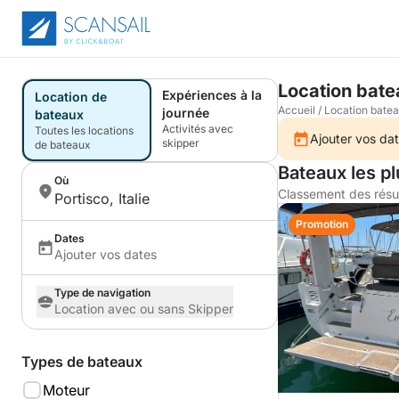
Location bate
Expériences à la
Location de
Accueil
/
Location bate
journée
bateaux
Activités avec
Toutes les locations
Ajouter vos dat
skipper
de bateaux
Bateaux les pl
Où
Classement des résu
Portisco, Italie
Promotion
Dates
Ajouter vos dates
Type de navigation
Location avec ou sans Skipper
Types de bateaux
Moteur