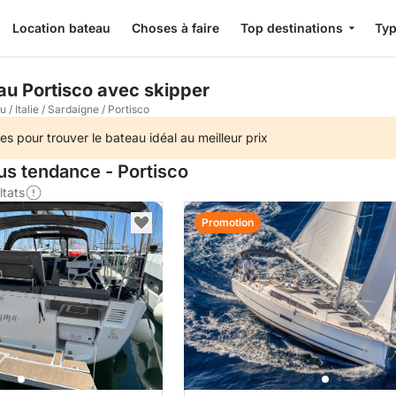
Location bateau
Choses à faire
Top destinations
Typ
au Portisco avec skipper
au
/
Italie
/
Sardaigne
/
Portisco
es pour trouver le bateau idéal au meilleur prix
us tendance - Portisco
ltats
Promotion