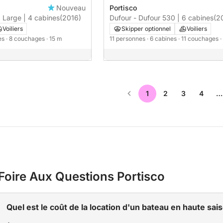
Nouveau
Portisco
 Large | 4 cabines
(2016)
Dufour - Dufour 530 | 6 cabines
(2
Voiliers
Skipper optionnel
Voiliers
nes
· 8 couchages
· 15 m
11 personnes
· 6 cabines
· 11 couchages
·
1
2
3
4
…
Foire Aux Questions Portisco
Quel est le coût de la location d'un bateau en haute sai