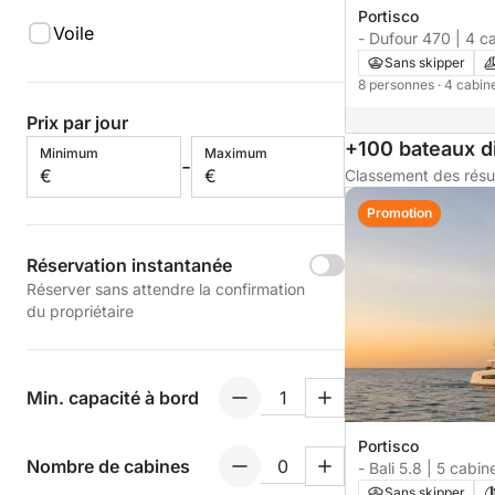
Portisco
Voile
- Dufour 470 | 4 c
Sans skipper
8 personnes
· 4 cabi
Prix par jour
+100 bateaux d
Minimum
Maximum
-
€
€
Classement des résu
Promotion
Réservation instantanée
Réserver sans attendre la confirmation
du propriétaire
Min. capacité à bord
Portisco
Nombre de cabines
- Bali 5.8 | 5 cabin
Sans skipper