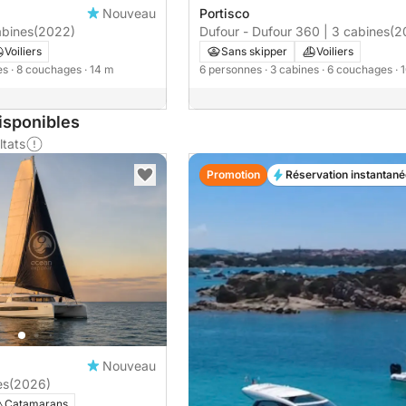
Nouveau
Portisco
abines
(2022)
Dufour - Dufour 360 | 3 cabines
(2
Voiliers
Sans skipper
Voiliers
nes
· 8 couchages
· 14 m
6 personnes
· 3 cabines
· 6 couchages
· 
isponibles
ltats
Promotion
Réservation instantané
Nouveau
es
(2026)
Catamarans