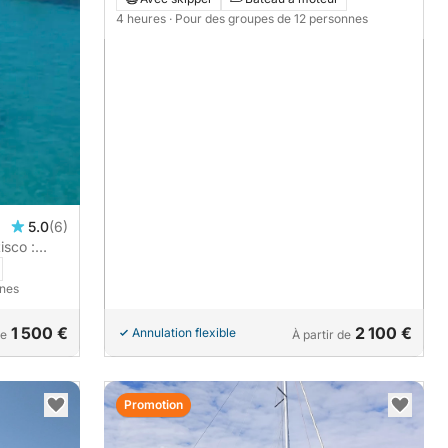
Smeralda en quelques heures seulement.
4 heures
· Pour des groupes de 12 personnes
5.0
(6)
isco :
eil sur la
nnes
1 500 €
2 100 €
Annulation flexible
de
À partir de
Promotion