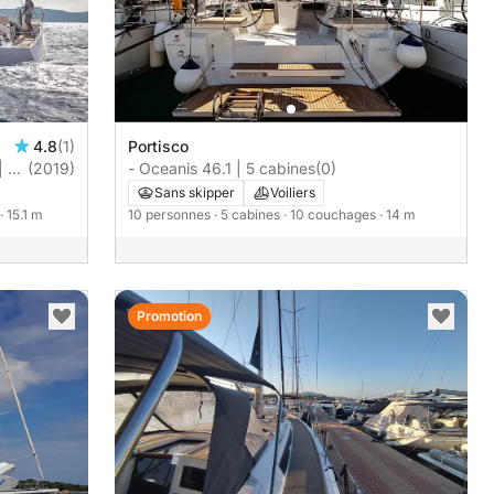
4.8
(1)
Portisco
 5
(2019)
- Oceanis 46.1 | 5 cabines
(0)
Sans skipper
Voiliers
· 15.1 m
10 personnes
· 5 cabines
· 10 couchages
· 14 m
Promotion