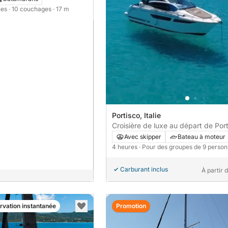
nes
· 10 couchages
· 17 m
Portisco, Italie
Croisière de luxe au départ de Port
Expérience privée au coucher du sol
Avec skipper
Bateau à moteur
Costa Smeralda
4 heures
· Pour des groupes de 9 perso
Carburant inclus
À partir 
rvation instantanée
Promotion