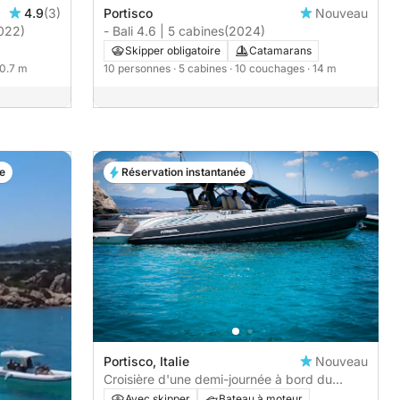
4.9
(3)
Portisco
Nouveau
022)
- Bali 4.6 | 5 cabines
(2024)
Skipper obligatoire
Catamarans
10.7 m
10 personnes
· 5 cabines
· 10 couchages
· 14 m
e
Réservation instantanée
Portisco, Italie
Nouveau
Croisière d'une demi-journée à bord du
SACS Rebel 47 : le luxe de la Costa
Avec skipper
Bateau à moteur