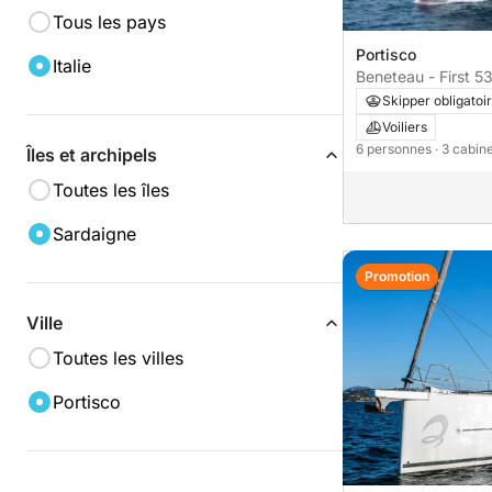
Tous les pays
Portisco
Italie
Beneteau - First 53
Skipper obligatoi
Voiliers
6 personnes
· 3 cabin
Îles et archipels
Toutes les îles
Sardaigne
Promotion
Ville
Toutes les villes
Portisco