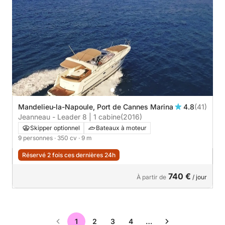
Mandelieu-la-Napoule, Port de Cannes Marina
4.8
(41)
Jeanneau - Leader 8 | 1 cabine
(2016)
Skipper optionnel
Bateaux à moteur
9 personnes
· 350 cv
· 9 m
Réservé 2 fois ces dernières 24h
740 €
À partir de
/ jour
1
2
3
4
…