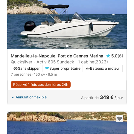
Mandelieu-la-Napoule, Port de Cannes Marina
5.0
(6)
Quicksilver - Activ 605 Sundeck | 1 cabine
(2023)
Sans skipper
Super propriétaire
Bateaux à moteur
7 personnes
· 150 cv
· 6.5 m
Réservé 1 fois ces dernières 24h
349 €
Annulation flexible
À partir de
/ jour