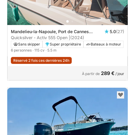
Mandelieu-la-Napoule, Port de Cannes
5.0
(27)
Marina
Quicksilver - Activ 555 Open |
(2024)
Sans skipper
Super propriétaire
Bateaux à moteur
6 personnes
· 115 cv
· 5.5 m
Réservé 2 fois ces dernières 24h
289 €
À partir de
/ jour