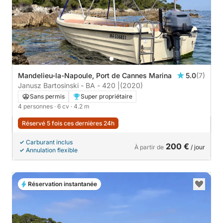
Mandelieu-la-Napoule, Port de Cannes Marina
5.0
(7)
Janusz Bartosinski - BA - 420 |
(2020)
Sans permis
Super propriétaire
4 personnes
· 6 cv
· 4.2 m
Réservé 5 fois ces dernières 24h
Carburant inclus
200 €
À partir de
/ jour
Annulation flexible
Réservation instantanée