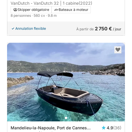
VanDutch - VanDutch 32 | 1 cabine
(2022)
Skipper obligatoire
Bateaux à moteur
8 personnes
· 560 cv
· 9.8 m
2 750 €
Annulation flexible
À partir de
/ jour
Mandelieu-la-Napoule, Port de Cannes
4.9
(36)