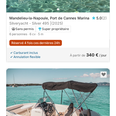
Mandelieu-la-Napoule, Port de Cannes Marina
5.0
(2)
Silveryacht - Silver 495 |
(2025)
Sans permis
Super propriétaire
6 personnes
· 6 cv
· 5 m
Réservé 4 fois ces dernières 24h
Carburant inclus
340 €
À partir de
/ jour
Annulation flexible