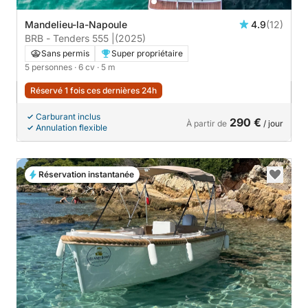
Mandelieu-la-Napoule
4.9
(12)
BRB - Tenders 555 |
(2025)
Sans permis
Super propriétaire
5 personnes
· 6 cv
· 5 m
Réservé 1 fois ces dernières 24h
Carburant inclus
290 €
À partir de
/ jour
Annulation flexible
Réservation instantanée