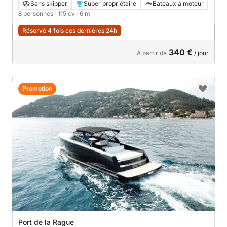
Sans skipper
Super propriétaire
Bateaux à moteur
8 personnes
· 115 cv
· 6 m
Réservé 4 fois ces dernières 24h
340 €
À partir de
/ jour
Promotion
Port de la Rague