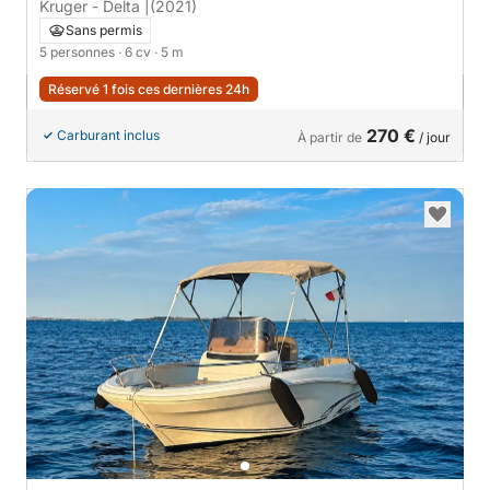
Marina
Kruger - Delta |
(2021)
Sans permis
5 personnes
· 6 cv
· 5 m
Réservé 1 fois ces dernières 24h
270 €
Carburant inclus
À partir de
/ jour