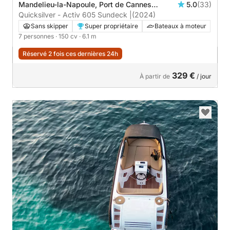
Mandelieu-la-Napoule, Port de Cannes
5.0
(33)
Marina
Quicksilver - Activ 605 Sundeck |
(2024)
Sans skipper
Super propriétaire
Bateaux à moteur
7 personnes
· 150 cv
· 6.1 m
Réservé 2 fois ces dernières 24h
329 €
À partir de
/ jour