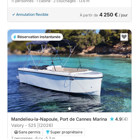
11 personnes
· 1 cabine
· 2 couchages
· 13.6 m
4 250 €
Annulation flexible
À partir de
/ jour
Réservation instantanée
Mandelieu-la-Napoule, Port de Cannes Marina
4.9
(4)
Valory - 525 |
(2026)
Sans permis
Super propriétaire
7 personnes
· 6 cv
· 5.3 m